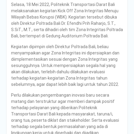
Selasa, 18 Mei 2022, Politeknik Transportasi Darat Bali
Poltrada Bali
melaksanakan kegiatan Kick Off Zona Integritas Menuju
Selenggarakan General
Wilayah Bebas Korupsi (WBK). Kegiatan tersebut dibuka
Lecture “The Future
oleh Direktur Poltrada Bali Dr. Efendhi Prih Raharjo, S.T.,
Movement” untuk Perkuat
S.SiT., M.T., serta dihadiri oleh tim Zona Integritas Poltrada
Wawasan Smart Mobility
Bali, bertempat di Gedung Auditorium Poltrada Bali.
dan Smart Logistics
Poltrada Bali Bagikan
Kegiatan dipimpin oleh Direktur Poltrada Bali, beliau
Praktik Baik Pembangunan
menyampaikan agar Zona Integritas ini dipersiapkan dan
Zona Integritas dalam
diimplementasikan sesuai dengan Zona Integritas yang
Sharing Session Persiapan
sesungguhnya. Untuk mempersiapkan segala hal yang
Seleksi Wawancara
akan dilakukan, terlebih dahulu dilakukan evaluasi
WBK/WBBM
terhadap kegiatan-kegiatan Zona Integritas tahun
WUJUDKAN PELAYANAN
sebelumnya, agar dapat lebih baik lagi untuk tahun 2022.
BERINTEGRITAS,
POLTRADA BALI BERBAGI
Perlu dilakukan pengembangan inovasi baru secara
PENGALAMAN MERAIH
matang dan terstruktur agar memberi dampak positif
WBK DAN WBBM
terhadap pelayanan yang diberikan Politeknik
Unit Kesehatan Poltrada
Transportasi Darat Bali kepada masyarakat, taruna/i,
Bali Memberikan
orang tua, peserta diklat dan stakeholder. Serta evaluasi
Penyuluhan P4GN kepada
terhadap segala bentuk permasalahan yang ada di
Mahasiswa/i Tingkat I
lingkungan kerja untuk diperbaiki dan dijadikan