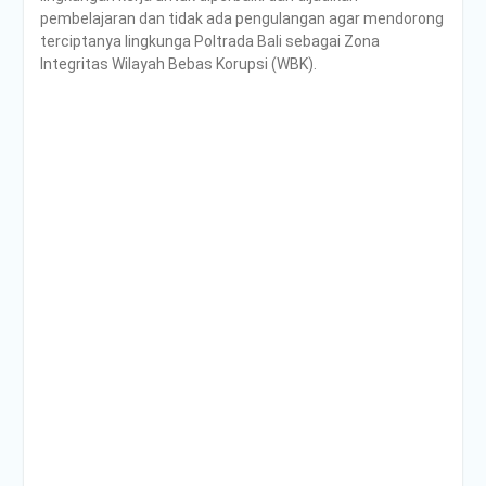
PENDAMPINGAN
pembelajaran dan tidak ada pengulangan agar mendorong
IDENTIFIKASI RISIKO DAN
terciptanya lingkunga Poltrada Bali sebagai Zona
PELAKSANAAN
Integritas Wilayah Bebas Korupsi (WBK).
PENGENDALIAN RISIKO
TRIWULAN II TAHUN 2026
Poltrada Bali
Melaksanakan Review I
Dokumen Re-Akreditasi
Program Studi Diploma III
Manajemen Transportasi
Jalan
Poltrada Bali Gelar Kuliah
Umum “Elnusa Petrofin
Goes to Campus” dan
Recruitment Interview
Bersama PT Elnusa
Petrofin