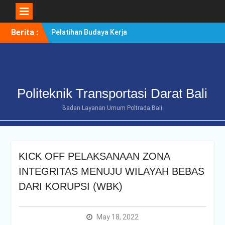
Skip
Berita :
Pelatihan Budaya Kerja
to
Berintegritas Bagi
content
Mahasiswa Tingkat Akhir
Politeknik Transportasi
Darat Bali
POLTRADA BALI TERIMA
Politeknik Transportasi Darat Bali
KUNJUNGAN
BENCHMARKING DISTRIK
Badan Layanan Umum Poltrada Bali
NAVIGASI TIPE A KELAS II
BENOA UNTUK
PENGUATAN ZONA
INTEGRITAS
KICK OFF PELAKSANAAN ZONA
POLTRADA BALI
OPTIMALKAN PERSIAPAN
INTEGRITAS MENUJU WILAYAH BEBAS
RE-AKREDITASI MELALUI
DARI KORUPSI (WBK)
REVIEW II DOKUMEN
PROGRAM STUDI D-III
MANAJEMEN
May 18, 2022
TRANSPORTASI JALAN