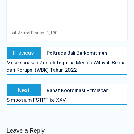
Artikel Dibaca :
1,190
Post
Previous
Previous
Poltrada Bali Berkomitmen
navigation
post:
Melaksanakan Zona Integritas Menuju Wilayah Bebas
dari Korupsi (WBK) Tahun 2022
Next
Next
Rapat Koordinasi Persiapan
post:
Simposium FSTPT ke XXV
Leave a Reply