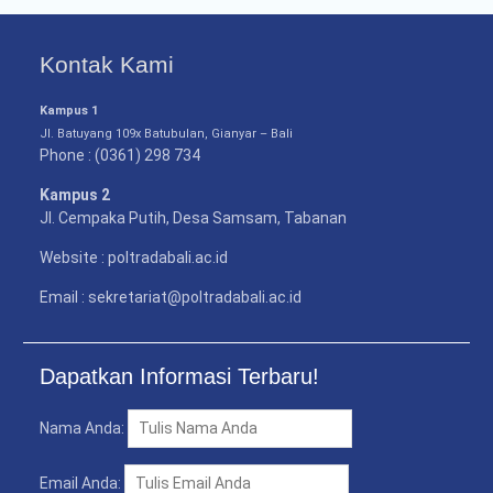
PENDAMPINGAN
IDENTIFIKASI RISIKO DAN
PELAKSANAAN
Kontak Kami
PENGENDALIAN RISIKO
TRIWULAN II TAHUN 2026
Kampus 1
Poltrada Bali
Jl. Batuyang 109x Batubulan, Gianyar – Bali
Melaksanakan Review I
Phone : (0361) 298 734
Dokumen Re-Akreditasi
Program Studi Diploma III
Kampus 2
Manajemen Transportasi
Jl. Cempaka Putih, Desa Samsam, Tabanan
Jalan
Website : poltradabali.ac.id
Poltrada Bali Gelar Kuliah
Umum “Elnusa Petrofin
Email : sekretariat@poltradabali.ac.id
Goes to Campus” dan
Recruitment Interview
Bersama PT Elnusa
Dapatkan Informasi Terbaru!
Petrofin
Nama Anda:
Email Anda: