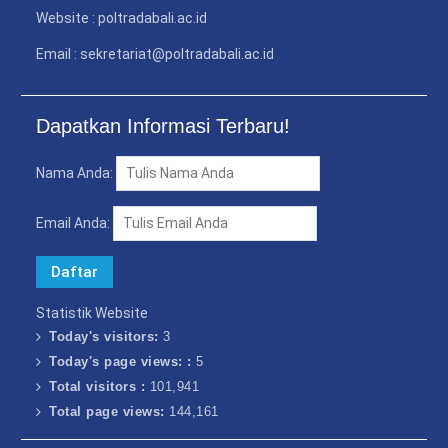
PENDAMPINGAN
Website : poltradabali.ac.id
IDENTIFIKASI RISIKO DAN
PELAKSANAAN
Email : sekretariat@poltradabali.ac.id
PENGENDALIAN RISIKO
TRIWULAN II TAHUN 2026
Poltrada Bali
Dapatkan Informasi Terbaru!
Melaksanakan Review I
Dokumen Re-Akreditasi
Nama Anda:
Program Studi Diploma III
Manajemen Transportasi
Jalan
Email Anda:
Poltrada Bali Gelar Kuliah
Umum “Elnusa Petrofin
Goes to Campus” dan
Recruitment Interview
Statistik Website
Bersama PT Elnusa
Today's visitors:
3
Petrofin
Today's page views: :
5
Total visitors :
101,941
Total page views:
144,161