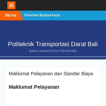
Skip
Berita :
Pelatihan Budaya Kerja
to
Berintegritas Bagi
content
Mahasiswa Tingkat Akhir
Politeknik Transportasi
Darat Bali
POLTRADA BALI TERIMA
Politeknik Transportasi Darat Bali
KUNJUNGAN
BENCHMARKING DISTRIK
Badan Layanan Umum Poltrada Bali
NAVIGASI TIPE A KELAS II
BENOA UNTUK
PENGUATAN ZONA
INTEGRITAS
Maklumat Pelayanan dan Standar Biaya
POLTRADA BALI
OPTIMALKAN PERSIAPAN
RE-AKREDITASI MELALUI
Maklumat Pelayanan
REVIEW II DOKUMEN
PROGRAM STUDI D-III
MANAJEMEN
TRANSPORTASI JALAN