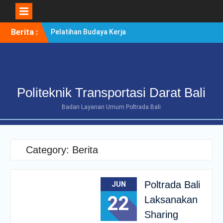
Skip
Berita :
Pelatihan Budaya Kerja
to
Berintegritas Bagi
content
Mahasiswa Tingkat Akhir
Politeknik Transportasi
Darat Bali
POLTRADA BALI TERIMA
Politeknik Transportasi Darat Bali
KUNJUNGAN
BENCHMARKING DISTRIK
Badan Layanan Umum Poltrada Bali
NAVIGASI TIPE A KELAS II
BENOA UNTUK
PENGUATAN ZONA
INTEGRITAS
Category:
Berita
POLTRADA BALI
OPTIMALKAN PERSIAPAN
RE-AKREDITASI MELALUI
Poltrada Bali
JUN
REVIEW II DOKUMEN
22
Laksanakan
PROGRAM STUDI D-III
MANAJEMEN
Sharing
TRANSPORTASI JALAN