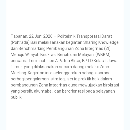
PENDAMPINGAN
IDENTIFIKASI RISIKO DAN
PELAKSANAAN
PENGENDALIAN RISIKO
TRIWULAN II TAHUN 2026
Poltrada Bali
Tabanan, 22 Juni 2026 — Politeknik Transportasi Darat
Melaksanakan Review I
(Poltrada) Bali melaksanakan kegiatan Sharing Knowledge
Dokumen Re-Akreditasi
dan Benchmarking Pembangunan Zona Integritas (ZI)
Program Studi Diploma III
Menuju Wilayah Birokrasi Bersih dan Melayani (WBBM)
Manajemen Transportasi
bersama Terminal Tipe A Patria Blitar, BPTD Kelas II Jawa
Jalan
Timur yang dilaksanakan secara daring melalui Zoom
Poltrada Bali Gelar Kuliah
Meeting. Kegiatan ini diselenggarakan sebagai sarana
Umum “Elnusa Petrofin
berbagi pengalaman, strategi, serta praktik baik dalam
Goes to Campus” dan
pembangunan Zona Integritas guna mewujudkan birokrasi
Recruitment Interview
yang bersih, akuntabel, dan berorientasi pada pelayanan
Bersama PT Elnusa
publik.
Petrofin