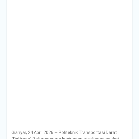
Gianyar, 24 April 2026 — Politeknik Transportasi Darat
(Poltrada) Bali menerima kunjungan studi banding dari