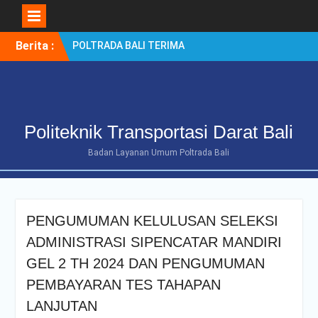
Skip
Berita :
POLTRADA BALI TERIMA
to
KUNJUNGAN
content
BENCHMARKING DISTRIK
NAVIGASI TIPE A KELAS II
BENOA UNTUK
PENGUATAN ZONA
Politeknik Transportasi Darat Bali
INTEGRITAS
POLTRADA BALI
Badan Layanan Umum Poltrada Bali
OPTIMALKAN PERSIAPAN
RE-AKREDITASI MELALUI
REVIEW II DOKUMEN
PROGRAM STUDI D-III
PENGUMUMAN KELULUSAN SELEKSI
MANAJEMEN
TRANSPORTASI JALAN
ADMINISTRASI SIPENCATAR MANDIRI
Poltrada Bali
GEL 2 TH 2024 DAN PENGUMUMAN
Selenggarakan General
PEMBAYARAN TES TAHAPAN
Lecture “The Future
Movement” untuk Perkuat
LANJUTAN
Wawasan Smart Mobility