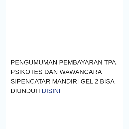
Poltrada Bali
Melaksanakan Review I
Dokumen Re-Akreditasi
Program Studi Diploma III
Manajemen Transportasi
Jalan
Poltrada Bali Gelar Kuliah
Umum “Elnusa Petrofin
Goes to Campus” dan
Recruitment Interview
PENGUMUMAN PEMBAYARAN TPA,
Bersama PT Elnusa
Petrofin
PSIKOTES DAN WAWANCARA
Poltrada Bali Laksanakan
SIPENCATAR MANDIRI GEL 2 BISA
Sharing Knowledge dan
Benchmarking
DIUNDUH
DISINI
Pembangunan Zona
Integritas Menuju WBBM
Bersama Terminal Tipe A
Patria Blitar