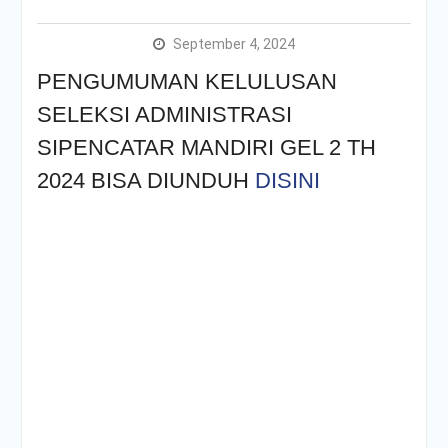
dan Smart Logistics
Poltrada Bali Bagikan
September 4, 2024
Praktik Baik Pembangunan
PENGUMUMAN KELULUSAN
Zona Integritas dalam
Sharing Session Persiapan
SELEKSI ADMINISTRASI
Seleksi Wawancara
WBK/WBBM
SIPENCATAR MANDIRI GEL 2 TH
WUJUDKAN PELAYANAN
2024 BISA DIUNDUH
DISINI
BERINTEGRITAS,
POLTRADA BALI BERBAGI
PENGALAMAN MERAIH
WBK DAN WBBM
Unit Kesehatan Poltrada
Bali Memberikan
Penyuluhan P4GN kepada
Mahasiswa/i Tingkat I
PENDAMPINGAN
IDENTIFIKASI RISIKO DAN
PELAKSANAAN
PENGENDALIAN RISIKO
TRIWULAN II TAHUN 2026