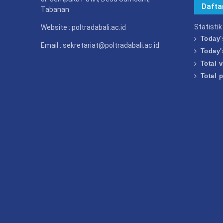
Tabanan
Statisti
Website : poltradabali.ac.id
Today'
Email : sekretariat@poltradabali.ac.id
Today'
Total v
Total 