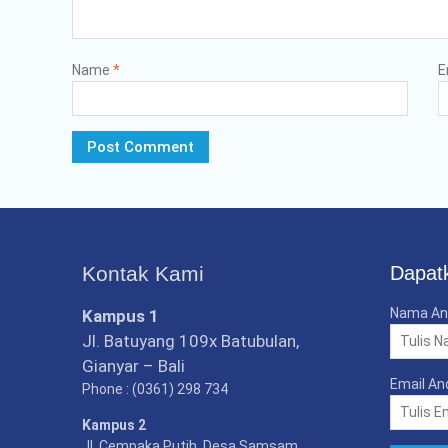
Name
*
E
Kontak Kami
Dapatk
Nama An
Kampus 1
Jl. Batuyang 109x Batubulan,
Gianyar – Bali
Email An
Phone : (0361) 298 734
Kampus 2
Jl. Cempaka Putih, Desa Samsam,