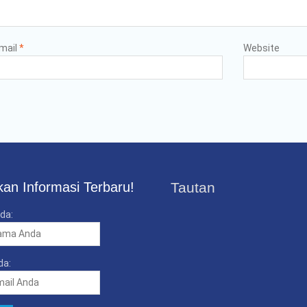
mail
*
Website
an Informasi Terbaru!
Tautan
da:
da: