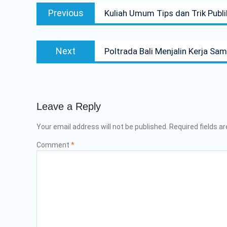
Post
Previous
Previous
Kuliah Umum Tips dan Trik Publik
navigation
post:
Next
Next
Poltrada Bali Menjalin Kerja 
post:
Leave a Reply
Your email address will not be published.
Required fields a
Comment
*