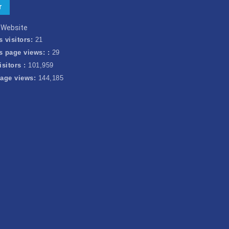
k Website
s visitors:
21
s page views: :
29
isitors :
101,959
page views:
144,185