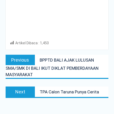
Artikel Dibaca :
1,450
Post
Previous
Previous
BPPTD BALI AJAK LULUSAN
navigation
post:
SMA/SMK DI BALI IKUT DIKLAT PEMBERDAYAAN
MASYARAKAT
Next
Next
TPA Calon Taruna Punya Cerita
post: