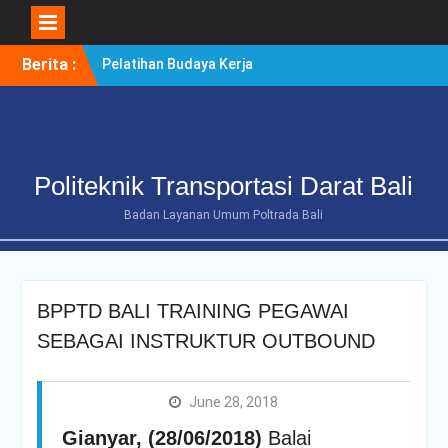
Skip
Berita :
Pelatihan Budaya Kerja
to
Berintegritas Bagi
content
Mahasiswa Tingkat Akhir
Politeknik Transportasi
Darat Bali
POLTRADA BALI TERIMA
Politeknik Transportasi Darat Bali
KUNJUNGAN
BENCHMARKING DISTRIK
Badan Layanan Umum Poltrada Bali
NAVIGASI TIPE A KELAS II
BENOA UNTUK
PENGUATAN ZONA
INTEGRITAS
BPPTD BALI TRAINING PEGAWAI
POLTRADA BALI
OPTIMALKAN PERSIAPAN
SEBAGAI INSTRUKTUR OUTBOUND
RE-AKREDITASI MELALUI
REVIEW II DOKUMEN
PROGRAM STUDI D-III
June 28, 2018
MANAJEMEN
Gianyar, (28/06/2018)
Balai
TRANSPORTASI JALAN