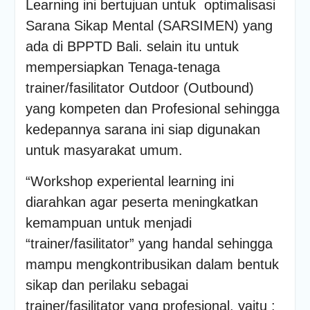
Learning ini bertujuan untuk optimalisasi
PENDAMPINGAN
IDENTIFIKASI RISIKO DAN
Sarana Sikap Mental (SARSIMEN) yang
PELAKSANAAN
ada di BPPTD Bali. selain itu untuk
PENGENDALIAN RISIKO
TRIWULAN II TAHUN 2026
mempersiapkan Tenaga-tenaga
Poltrada Bali
trainer/fasilitator Outdoor (Outbound)
Melaksanakan Review I
yang kompeten dan Profesional sehingga
Dokumen Re-Akreditasi
Program Studi Diploma III
kedepannya sarana ini siap digunakan
Manajemen Transportasi
untuk masyarakat umum.
Jalan
Poltrada Bali Gelar Kuliah
“Workshop experiental learning ini
Umum “Elnusa Petrofin
Goes to Campus” dan
diarahkan agar peserta meningkatkan
Recruitment Interview
kemampuan untuk menjadi
Bersama PT Elnusa
Petrofin
“trainer/fasilitator” yang handal sehingga
mampu mengkontribusikan dalam bentuk
sikap dan perilaku sebagai
trainer/fasilitator yang profesional, yaitu :