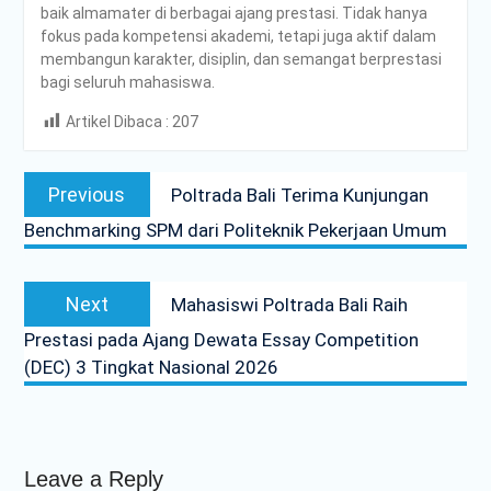
baik almamater di berbagai ajang prestasi. Tidak hanya
fokus pada kompetensi akademi, tetapi juga aktif dalam
membangun karakter, disiplin, dan semangat berprestasi
bagi seluruh mahasiswa.
Artikel Dibaca :
207
Post
Previous
Previous
Poltrada Bali Terima Kunjungan
navigation
post:
Benchmarking SPM dari Politeknik Pekerjaan Umum
Next
Next
Mahasiswi Poltrada Bali Raih
post:
Prestasi pada Ajang Dewata Essay Competition
(DEC) 3 Tingkat Nasional 2026
Leave a Reply