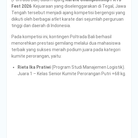
PENDAMPINGAN
Fest 2026
. Kejuaraan yang diselenggarakan di Tegal, Jawa
IDENTIFIKASI RISIKO DAN
Tengah tersebut menjadi ajang kompetisi bergengsi yang
PELAKSANAAN
diikuti oleh berbagai atlet karate dari sejumlah perguruan
PENGENDALIAN RISIKO
tinggi dan daerah di Indonesia.
TRIWULAN II TAHUN 2026
Poltrada Bali
Pada kompetisi ini, kontingen Poltrada Bali berhasil
Melaksanakan Review I
menorehkan prestasi gemilang melalui dua mahasiswa
Dokumen Re-Akreditasi
terbaik yang sukses meraih podium juara pada kategori
Program Studi Diploma III
kumite perorangan, yaitu:
Manajemen Transportasi
Rieta Ika Pratiwi
(Program Studi Manajemen Logistik).
Jalan
Juara 1 – Kelas Senior Kumite Perorangan Putri +68 kg.
Poltrada Bali Gelar Kuliah
Umum “Elnusa Petrofin
Goes to Campus” dan
Recruitment Interview
Bersama PT Elnusa
Petrofin