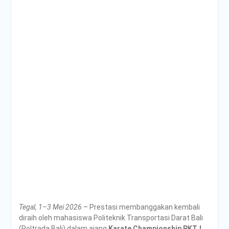
Poltrada Bali
Selenggarakan General
Lecture “The Future
Movement” untuk Perkuat
Wawasan Smart Mobility
dan Smart Logistics
Poltrada Bali Bagikan
Praktik Baik Pembangunan
Zona Integritas dalam
Sharing Session Persiapan
Seleksi Wawancara
WBK/WBBM
WUJUDKAN PELAYANAN
BERINTEGRITAS,
POLTRADA BALI BERBAGI
PENGALAMAN MERAIH
WBK DAN WBBM
Unit Kesehatan Poltrada
Bali Memberikan
Tegal, 1–3 Mei 2026
– Prestasi membanggakan kembali
Penyuluhan P4GN kepada
diraih oleh mahasiswa Politeknik Transportasi Darat Bali
Mahasiswa/i Tingkat I
(Poltrada Bali) dalam ajang
Karate Championship
PKTJ