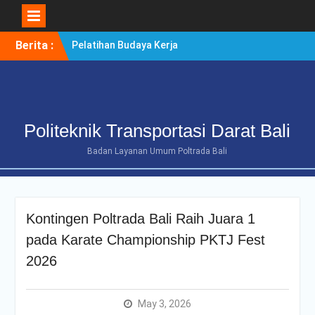
Skip
Berita :
Pelatihan Budaya Kerja
to
Berintegritas Bagi
content
Mahasiswa Tingkat Akhir
Politeknik Transportasi
Darat Bali
POLTRADA BALI TERIMA
Politeknik Transportasi Darat Bali
KUNJUNGAN
BENCHMARKING DISTRIK
Badan Layanan Umum Poltrada Bali
NAVIGASI TIPE A KELAS II
BENOA UNTUK
PENGUATAN ZONA
INTEGRITAS
Kontingen Poltrada Bali Raih Juara 1
POLTRADA BALI
OPTIMALKAN PERSIAPAN
pada Karate Championship PKTJ Fest
RE-AKREDITASI MELALUI
2026
REVIEW II DOKUMEN
PROGRAM STUDI D-III
MANAJEMEN
May 3, 2026
TRANSPORTASI JALAN