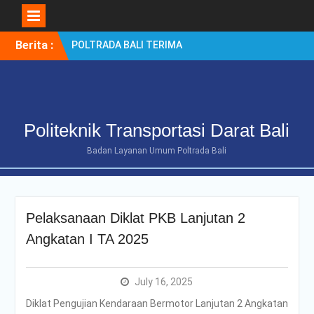
Skip
Berita :
POLTRADA BALI TERIMA
to
KUNJUNGAN
content
BENCHMARKING DISTRIK
NAVIGASI TIPE A KELAS II
BENOA UNTUK
PENGUATAN ZONA
Politeknik Transportasi Darat Bali
INTEGRITAS
POLTRADA BALI
Badan Layanan Umum Poltrada Bali
OPTIMALKAN PERSIAPAN
RE-AKREDITASI MELALUI
REVIEW II DOKUMEN
PROGRAM STUDI D-III
Pelaksanaan Diklat PKB Lanjutan 2
MANAJEMEN
TRANSPORTASI JALAN
Angkatan I TA 2025
Poltrada Bali
Selenggarakan General
Lecture “The Future
July 16, 2025
Movement” untuk Perkuat
Diklat Pengujian Kendaraan Bermotor Lanjutan 2 Angkatan
Wawasan Smart Mobility