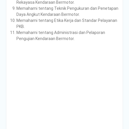
Rekayasa Kendaraan Bermotor.
Poltrada Bali
Memahami tentang Teknik Pengukuran dan Penetapan
Melaksanakan Review I
Daya Angkut Kendaraan Bermotor.
Dokumen Re-Akreditasi
Memahami tentang Etika Kerja dan Standar Pelayanan
Program Studi Diploma III
PKB.
Manajemen Transportasi
Memahami tentang Administrasi dan Pelaporan
Jalan
Pengujian Kendaraan Bermotor.
Poltrada Bali Gelar Kuliah
Umum “Elnusa Petrofin
Goes to Campus” dan
Recruitment Interview
Bersama PT Elnusa
Petrofin
Poltrada Bali Laksanakan
Sharing Knowledge dan
Benchmarking
Pembangunan Zona
Integritas Menuju WBBM
Bersama Terminal Tipe A
Patria Blitar