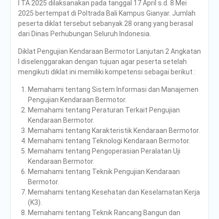
I TA 2025 dilaksanakan pada tanggal 17 April s.d. 8 Mei
dan Smart Logistics
2025 bertempat di Poltrada Bali Kampus Gianyar. Jumlah
Poltrada Bali Bagikan
peserta diklat tersebut sebanyak 28 orang yang berasal
Praktik Baik Pembangunan
dari Dinas Perhubungan Seluruh Indonesia.
Zona Integritas dalam
Sharing Session Persiapan
Diklat Pengujian Kendaraan Bermotor Lanjutan 2 Angkatan
Seleksi Wawancara
I diselenggarakan dengan tujuan agar peserta setelah
WBK/WBBM
mengikuti diklat ini memiliki kompetensi sebagai berikut :
WUJUDKAN PELAYANAN
Memahami tentang Sistem Informasi dan Manajemen
BERINTEGRITAS,
Pengujian Kendaraan Bermotor.
POLTRADA BALI BERBAGI
Memahami tentang Peraturan Terkait Pengujian
PENGALAMAN MERAIH
Kendaraan Bermotor.
WBK DAN WBBM
Memahami tentang Karakteristik Kendaraan Bermotor.
Unit Kesehatan Poltrada
Memahami tentang Teknologi Kendaraan Bermotor.
Bali Memberikan
Memahami tentang Pengoperasian Peralatan Uji
Penyuluhan P4GN kepada
Kendaraan Bermotor.
Mahasiswa/i Tingkat I
Memahami tentang Teknik Pengujian Kendaraan
PENDAMPINGAN
Bermotor.
IDENTIFIKASI RISIKO DAN
Memahami tentang Kesehatan dan Keselamatan Kerja
PELAKSANAAN
(K3).
PENGENDALIAN RISIKO
Memahami tentang Teknik Rancang Bangun dan
TRIWULAN II TAHUN 2026