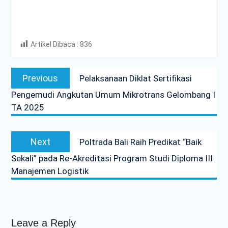
Artikel Dibaca :
836
Post
Previous
Previous
Pelaksanaan Diklat Sertifikasi
navigation
post:
Pengemudi Angkutan Umum Mikrotrans Gelombang I
TA 2025
Next
Next
Poltrada Bali Raih Predikat “Baik
post:
Sekali” pada Re-Akreditasi Program Studi Diploma III
Manajemen Logistik
Leave a Reply