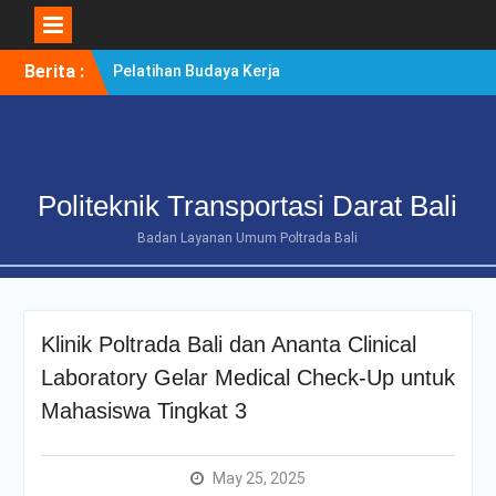
Skip
Berita :
Pelatihan Budaya Kerja
to
Berintegritas Bagi
content
Mahasiswa Tingkat Akhir
Politeknik Transportasi
Darat Bali
POLTRADA BALI TERIMA
Politeknik Transportasi Darat Bali
KUNJUNGAN
BENCHMARKING DISTRIK
Badan Layanan Umum Poltrada Bali
NAVIGASI TIPE A KELAS II
BENOA UNTUK
PENGUATAN ZONA
INTEGRITAS
Klinik Poltrada Bali dan Ananta Clinical
POLTRADA BALI
OPTIMALKAN PERSIAPAN
Laboratory Gelar Medical Check-Up untuk
RE-AKREDITASI MELALUI
Mahasiswa Tingkat 3
REVIEW II DOKUMEN
PROGRAM STUDI D-III
MANAJEMEN
May 25, 2025
TRANSPORTASI JALAN