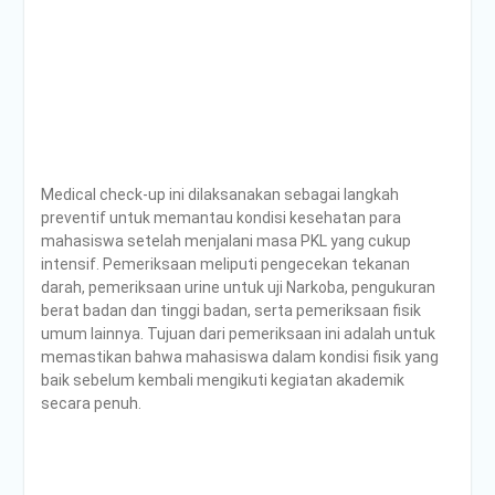
PENDAMPINGAN
IDENTIFIKASI RISIKO DAN
PELAKSANAAN
PENGENDALIAN RISIKO
TRIWULAN II TAHUN 2026
Poltrada Bali
Melaksanakan Review I
Dokumen Re-Akreditasi
Medical check-up ini dilaksanakan sebagai langkah
Program Studi Diploma III
preventif untuk memantau kondisi kesehatan para
Manajemen Transportasi
mahasiswa setelah menjalani masa PKL yang cukup
Jalan
intensif. Pemeriksaan meliputi pengecekan tekanan
Poltrada Bali Gelar Kuliah
darah, pemeriksaan urine untuk uji Narkoba, pengukuran
Umum “Elnusa Petrofin
berat badan dan tinggi badan, serta pemeriksaan fisik
Goes to Campus” dan
umum lainnya. Tujuan dari pemeriksaan ini adalah untuk
Recruitment Interview
memastikan bahwa mahasiswa dalam kondisi fisik yang
Bersama PT Elnusa
baik sebelum kembali mengikuti kegiatan akademik
Petrofin
secara penuh.