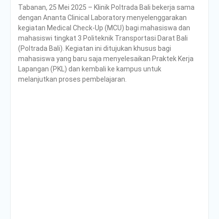
Tabanan, 25 Mei 2025 – Klinik Poltrada Bali bekerja sama
Poltrada Bali
dengan Ananta Clinical Laboratory menyelenggarakan
Selenggarakan General
kegiatan Medical Check-Up (MCU) bagi mahasiswa dan
Lecture “The Future
mahasiswi tingkat 3 Politeknik Transportasi Darat Bali
Movement” untuk Perkuat
(Poltrada Bali). Kegiatan ini ditujukan khusus bagi
Wawasan Smart Mobility
mahasiswa yang baru saja menyelesaikan Praktek Kerja
dan Smart Logistics
Lapangan (PKL) dan kembali ke kampus untuk
Poltrada Bali Bagikan
melanjutkan proses pembelajaran.
Praktik Baik Pembangunan
Zona Integritas dalam
Sharing Session Persiapan
Seleksi Wawancara
WBK/WBBM
WUJUDKAN PELAYANAN
BERINTEGRITAS,
POLTRADA BALI BERBAGI
PENGALAMAN MERAIH
WBK DAN WBBM
Unit Kesehatan Poltrada
Bali Memberikan
Penyuluhan P4GN kepada
Mahasiswa/i Tingkat I