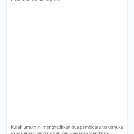
Kuliah umum ini menghadirkan dua pembicara terkemuka
yang berbagi pengalaman dan wawasan mendalam: