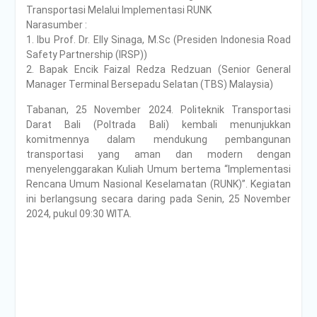
PENDAMPINGAN
Transportasi Melalui Implementasi RUNK
IDENTIFIKASI RISIKO DAN
Narasumber :
PELAKSANAAN
1. Ibu Prof. Dr. Elly Sinaga, M.Sc (Presiden Indonesia Road
PENGENDALIAN RISIKO
Safety Partnership (IRSP))
TRIWULAN II TAHUN 2026
2. Bapak Encik Faizal Redza Redzuan (Senior General
Poltrada Bali
Manager Terminal Bersepadu Selatan (TBS) Malaysia)
Melaksanakan Review I
Tabanan, 25 November 2024. Politeknik Transportasi
Dokumen Re-Akreditasi
Darat Bali (Poltrada Bali) kembali menunjukkan
Program Studi Diploma III
komitmennya dalam mendukung pembangunan
Manajemen Transportasi
transportasi yang aman dan modern dengan
Jalan
menyelenggarakan Kuliah Umum bertema “Implementasi
Poltrada Bali Gelar Kuliah
Rencana Umum Nasional Keselamatan (RUNK)”. Kegiatan
Umum “Elnusa Petrofin
ini berlangsung secara daring pada Senin, 25 November
Goes to Campus” dan
2024, pukul 09:30 WITA.
Recruitment Interview
Bersama PT Elnusa
Petrofin