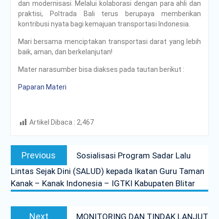
dan modernisasi. Melalui kolaborasi dengan para ahli dan
praktisi, Poltrada Bali terus berupaya memberikan
kontribusi nyata bagi kemajuan transportasi Indonesia.
Mari bersama menciptakan transportasi darat yang lebih
baik, aman, dan berkelanjutan!
Mater narasumber bisa diakses pada tautan berikut :
Paparan Materi
Artikel Dibaca :
2,467
Post
Previous
Previous
Sosialisasi Program Sadar Lalu
navigation
post:
Lintas Sejak Dini (SALUD) kepada Ikatan Guru Taman
Kanak – Kanak Indonesia – IGTKI Kabupaten Blitar
Next
Next
MONITORING DAN TINDAK LANJUT