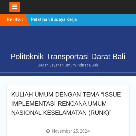
Skip
Berita :
Pelatihan Budaya Kerja
to
Berintegritas Bagi
content
Mahasiswa Tingkat Akhir
Politeknik Transportasi
Darat Bali
POLTRADA BALI TERIMA
Politeknik Transportasi Darat Bali
KUNJUNGAN
BENCHMARKING DISTRIK
Badan Layanan Umum Poltrada Bali
NAVIGASI TIPE A KELAS II
BENOA UNTUK
PENGUATAN ZONA
INTEGRITAS
KULIAH UMUM DENGAN TEMA “ISSUE
POLTRADA BALI
OPTIMALKAN PERSIAPAN
IMPLEMENTASI RENCANA UMUM
RE-AKREDITASI MELALUI
NASIONAL KESELAMATAN (RUNK)”
REVIEW II DOKUMEN
PROGRAM STUDI D-III
MANAJEMEN
November 25, 2024
TRANSPORTASI JALAN