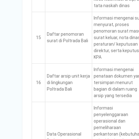
tata naskah dinas
Informasi mengenai s
menyurat, proses
penomoran surat mas
Daftar penomoran
15
surat keluar, nota dina
surat di Poltrada Bali
peraturan/ keputusan
direktur, serta keputu
KPA
Informasi mengenai
Daftar arsip unit kerja
penataan dokumen ya
16
di lingkungan
tersimpan menurut
Poltrada Bali
bagian di dalam ruang
arsip yang tersedia
Informasi
penyelenggaraan
operasional dan
pemeliharaan
Data Operasional
perkantoran (kebutuh