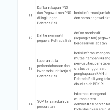
Daftar rekapan PNS
dan Pegawai non PNS
berisi informasi jumlah
11
di lingkungan
dan nama pegawai akt
Poltrada Bali
daftar nominatif
Daftar nominatif
12
(kepangkatan) pegawa
pegawai Poltrada Bali
berdasarkan jabatan
berisi inforasi mengen
mutasi tambah kurang
Laporan data
penyusutan, penetapa
perbendaharaan dan
13
status penggunaan,
inventaris unit kerja di
penghapusan BMN di
Poltrada Bali
Poltrada Balli yang tel
diaudit oleh BPK-RI
informasi mengenai
aturansistem
SOP tata naskah dan
14
administrasi perkanto
persuratan
kode klasifikasi arsip, 