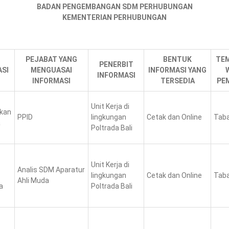
BADAN PENGEMBANGAN SDM PERHUBUNGAN
KEMENTERIAN PERHUBUNGAN
PEJABAT YANG
BENTUK
TEM
PENERBIT
ASI
MENGUASAI
INFORMASI YANG
INFORMASI
INFORMASI
TERSEDIA
PE
Unit Kerja di
akan
PPID
lingkungan
Cetak dan Online
Taba
a
Poltrada Bali
Unit Kerja di
Analis SDM Aparatur
lingkungan
Cetak dan Online
Taba
Ahli Muda
a
Poltrada Bali