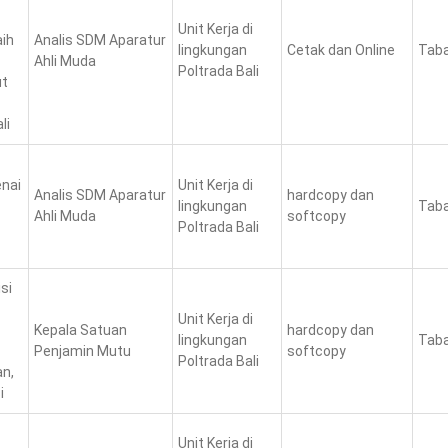
Unit Kerja di
aih
Analis SDM Aparatur
lingkungan
Cetak dan Online
Taba
Ahli Muda
Poltrada Bali
ut
li
enai
Unit Kerja di
Analis SDM Aparatur
hardcopy dan
lingkungan
Taba
Ahli Muda
softcopy
Poltrada Bali
si
Unit Kerja di
Kepala Satuan
hardcopy dan
lingkungan
Taba
Penjamin Mutu
softcopy
Poltrada Bali
an,
i
Unit Kerja di