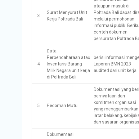
ataupun masuk di
Surat Menyurat Unit
Poltrada Bali dapat dir
3
Kerja Poltrada Bali
melalui permohonan
informasi publik. Berik
contoh dokumen
persuratan Poltrada Ba
Data
Perbendaharaan atau
berisi informasi meng
4
Inventaris Barang
Laporan BMN 2023
Milik Negara unit kerja
audited dari unit kerja
di Poltrada Bali
Dokumentasi yang beri
pernyataan dan
komitmen organisasi
5
Pedoman Mutu
yang menggambarkan
latar belakang, kebijak
dan sasaran organisas
Dokumentasi