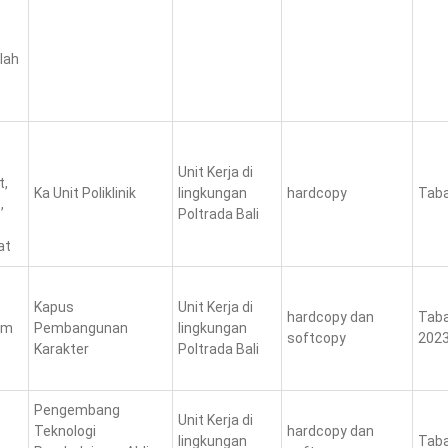
lah
Unit Kerja di
t,
Ka Unit Poliklinik
lingkungan
hardcopy
Taba
,
Poltrada Bali
at
Kapus
Unit Kerja di
hardcopy dan
Taba
am
Pembangunan
lingkungan
softcopy
2023
Karakter
Poltrada Bali
Pengembang
Unit Kerja di
Teknologi
hardcopy dan
lingkungan
Taba