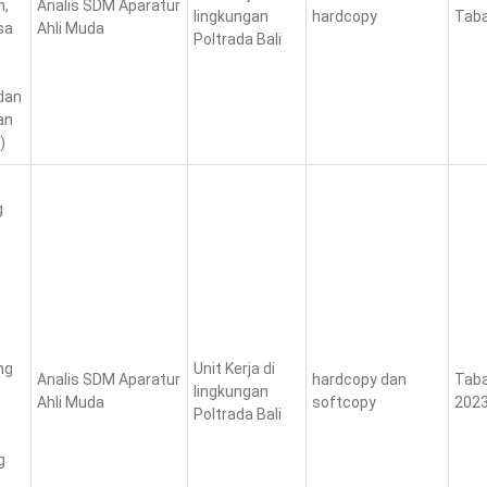
n,
Analis SDM Aparatur
lingkungan
hardcopy
Taba
sa
Ahli Muda
Poltrada Bali
dan
an
)
g
ng
Unit Kerja di
Analis SDM Aparatur
hardcopy dan
Taba
lingkungan
Ahli Muda
softcopy
2023
Poltrada Bali
g