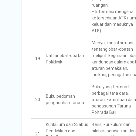
ruangan
– Informasi mengenai
ketersediaan ATK (jum
keluar dan masuknya
ATK)
Menyajikan informasi
tentang obat-obatan
Daftar obat-obatan
meliputi kegunaan oba
19
Poliklinik
kandungan dalam obat
aturan pemakaian,
indikasi, peringatan ob
Buku yang termuat
berbagai tata cara,
Buku pedoman
20
aturan, ketentuan dal
pengasuhan taruna
pengasuhan Taruna
Poltrada Bali
Kurikulum dan Silabus
Berisi kurikulum dan
Pendidikan dan
silabus pendidikan dan
21