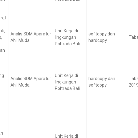
urat
uk,
Unit Kerja di
Analis SDM Aparatur
softcopy dan
s,
lingkungan
Taba
Ahli Muda
hardcopy
Poltrada Bali
san
ng
Unit Kerja di
Analis SDM Aparatur
hardcopy dan
Taba
lingkungan
Ahli Muda
softcopy
201
Poltrada Bali
an
Unit Kerja di