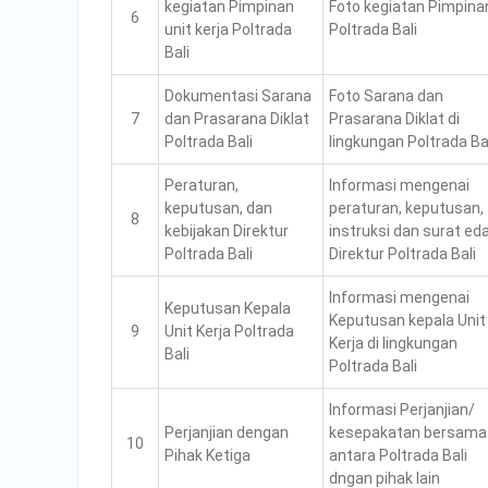
kegiatan Pimpinan
Foto kegiatan Pimpina
6
unit kerja Poltrada
Poltrada Bali
Bali
Dokumentasi Sarana
Foto Sarana dan
7
dan Prasarana Diklat
Prasarana Diklat di
Poltrada Bali
lingkungan Poltrada Ba
Peraturan,
Informasi mengenai
keputusan, dan
peraturan, keputusan,
8
kebijakan Direktur
instruksi dan surat ed
Poltrada Bali
Direktur Poltrada Bali
Informasi mengenai
Keputusan Kepala
Keputusan kepala Unit
9
Unit Kerja Poltrada
Kerja di lingkungan
Bali
Poltrada Bali
Informasi Perjanjian/
Perjanjian dengan
kesepakatan bersama
10
Pihak Ketiga
antara Poltrada Bali
dngan pihak lain