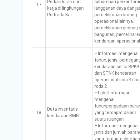
Perkantoran unit
sehari-hari perkantora
17
kerja di lingkungan
langganan daya dan ja
Poltrada Bali
pemeliharaan barang
operasional lainnya,
pemeliharaan gedung 
bangunan, pemelihara
kendaraan operasional
– Informasi mengenai
tahun, jenis, pemegan
kendaraan serta BPKB
dan STNK kendaraan
operasional roda 4 dan
roda 2
– Label informasi
mengenai
tahunpengadaan bara
Data inventaris
18
yang terdapat dalam
kendaraan BMN
suatu ruangan
– Informasi mengenai
jenis dan jumlah baran
yang terdapat disetiap