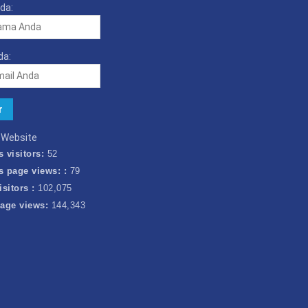
da:
da:
k Website
s visitors:
52
s page views: :
79
isitors :
102,075
page views:
144,343