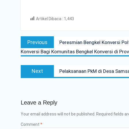
Artikel Dibaca :
1,443
Post
Previous
Previous
Peresmian Bengkel Konversi Pol
navigation
post:
Konversi Bagi Komunitas Bengkel Konversi di Provi
Next
Next
Pelaksanaan PkM di Desa Samsam:
post:
Leave a Reply
Your email address will not be published.
Required fields a
Comment
*