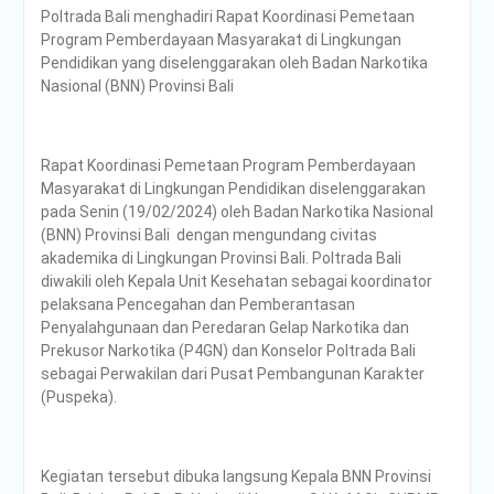
Poltrada Bali menghadiri Rapat Koordinasi Pemetaan
Poltrada Bali
Program Pemberdayaan Masyarakat di Lingkungan
Selenggarakan General
Pendidikan yang diselenggarakan oleh Badan Narkotika
Lecture “The Future
Nasional (BNN) Provinsi Bali
Movement” untuk Perkuat
Wawasan Smart Mobility
dan Smart Logistics
Poltrada Bali Bagikan
Rapat Koordinasi Pemetaan Program Pemberdayaan
Praktik Baik Pembangunan
Masyarakat di Lingkungan Pendidikan diselenggarakan
Zona Integritas dalam
pada Senin (19/02/2024) oleh Badan Narkotika Nasional
Sharing Session Persiapan
(BNN) Provinsi Bali dengan mengundang civitas
Seleksi Wawancara
akademika di Lingkungan Provinsi Bali. Poltrada Bali
WBK/WBBM
diwakili oleh Kepala Unit Kesehatan sebagai koordinator
WUJUDKAN PELAYANAN
pelaksana Pencegahan dan Pemberantasan
BERINTEGRITAS,
Penyalahgunaan dan Peredaran Gelap Narkotika dan
POLTRADA BALI BERBAGI
Prekusor Narkotika (P4GN) dan Konselor Poltrada Bali
PENGALAMAN MERAIH
sebagai Perwakilan dari Pusat Pembangunan Karakter
WBK DAN WBBM
(Puspeka).
Unit Kesehatan Poltrada
Bali Memberikan
Penyuluhan P4GN kepada
Kegiatan tersebut dibuka langsung Kepala BNN Provinsi
Mahasiswa/i Tingkat I