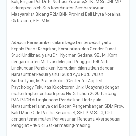
Bali, Brigjen Pol. Dr. R. Nurhadi Yuwono,S.I.K., M.Si., CHRMP
PENDAMPINGAN
didampingi oleh Sub Koordinator Pemberdayaan
IDENTIFIKASI RISIKO DAN
Masyarakat Bidang P2M BNN Provinsi Bali Lhyta Noralina
PELAKSANAAN
Oktaviana, S.E., M.M.
PENGENDALIAN RISIKO
TRIWULAN II TAHUN 2026
Poltrada Bali
Melaksanakan Review I
Adapun Narasumber dalam kegiatan tersebut yaitu
Dokumen Re-Akreditasi
Kepala Pusat Kebijakan, Komunikasi dan Gender Pusat
Program Studi Diploma III
Studi Undiknas, yaitu Dr. I Nyoman Sedana, SE., M.I.Kom
Manajemen Transportasi
dengan materi Motivasi Menjadi Penggiat P4GN di
Jalan
Lingkungan Pendidikan. Kemudian dilanjutkan dengan
Poltrada Bali Gelar Kuliah
Narasumber kedua yaitu I Gusti Ayu Putu Wulan
Umum “Elnusa Petrofin
Budisetyani, M.Psi, psikolog (Center for Applied
Goes to Campus” dan
Psychology Fakultas Kedokteran Univ. Udayana) dengan
Recruitment Interview
materi Implementasi Inpres No. 2 Tahun 2020 tentang
Bersama PT Elnusa
RAN P4GN di Lingkungan Pendidikan. Hadir pula
Petrofin
Narasumber lainnya dari Badan Pengembangan SDM Prov.
Bali I Made Gde Partha Kesuma S, SSTP, M.Si, CI, CPT
dengan tema materi Penyusunan Rencana Aksi sebagai
Penggiat P4GN di Satker masing-masing.