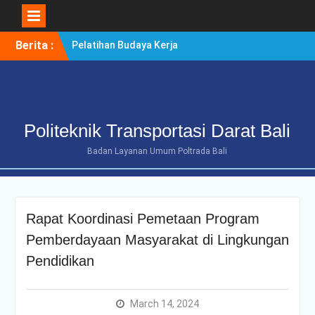
Skip
Berita :
Pelatihan Budaya Kerja
to
Berintegritas Bagi
content
Mahasiswa Tingkat Akhir
Politeknik Transportasi
Darat Bali
POLTRADA BALI TERIMA
Politeknik Transportasi Darat Bali
KUNJUNGAN
BENCHMARKING DISTRIK
Badan Layanan Umum Poltrada Bali
NAVIGASI TIPE A KELAS II
BENOA UNTUK
PENGUATAN ZONA
INTEGRITAS
Rapat Koordinasi Pemetaan Program
POLTRADA BALI
OPTIMALKAN PERSIAPAN
Pemberdayaan Masyarakat di Lingkungan
RE-AKREDITASI MELALUI
Pendidikan
REVIEW II DOKUMEN
PROGRAM STUDI D-III
MANAJEMEN
March 14, 2024
TRANSPORTASI JALAN