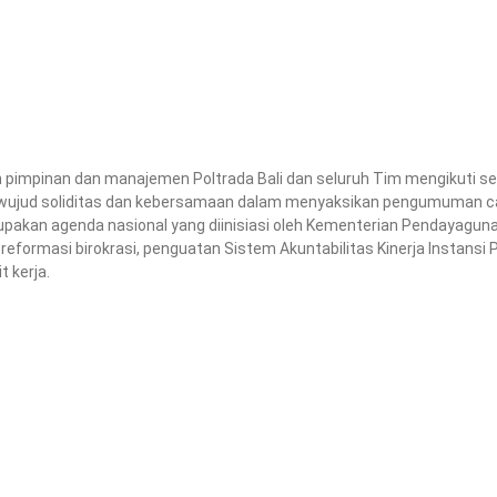
an pimpinan dan manajemen Poltrada Bali dan seluruh Tim mengikuti 
jud soliditas dan kebersamaan dalam menyaksikan pengumuman capaia
upakan agenda nasional yang diinisiasi oleh
Kementerian Pendayagunaa
 reformasi birokrasi, penguatan Sistem Akuntabilitas Kinerja Instans
t kerja.