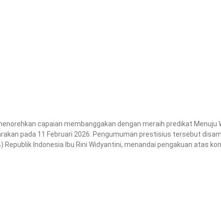
li menorehkan capaian membanggakan dengan meraih predikat Menuju W
arakan pada 11 Februari 2026. Pengumuman prestisius tersebut disa
 Republik Indonesia Ibu Rini Widyantini, menandai pengakuan atas kom