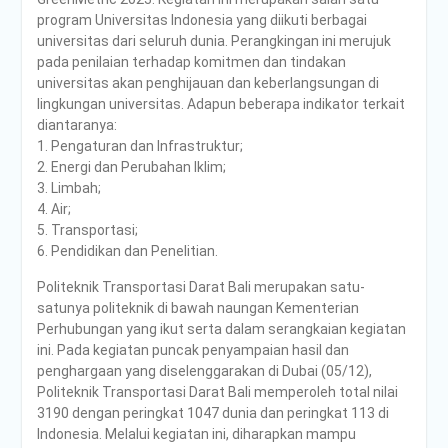
PENDAMPINGAN
program Universitas Indonesia yang diikuti berbagai
IDENTIFIKASI RISIKO DAN
universitas dari seluruh dunia. Perangkingan ini merujuk
PELAKSANAAN
pada penilaian terhadap komitmen dan tindakan
PENGENDALIAN RISIKO
universitas akan penghijauan dan keberlangsungan di
TRIWULAN II TAHUN 2026
lingkungan universitas. Adapun beberapa indikator terkait
Poltrada Bali
diantaranya:
Melaksanakan Review I
1. Pengaturan dan Infrastruktur;
Dokumen Re-Akreditasi
2. Energi dan Perubahan Iklim;
Program Studi Diploma III
3. Limbah;
Manajemen Transportasi
4. Air;
Jalan
5. Transportasi;
Poltrada Bali Gelar Kuliah
6. Pendidikan dan Penelitian.
Umum “Elnusa Petrofin
Goes to Campus” dan
Politeknik Transportasi Darat Bali merupakan satu-
Recruitment Interview
satunya politeknik di bawah naungan Kementerian
Bersama PT Elnusa
Perhubungan yang ikut serta dalam serangkaian kegiatan
Petrofin
ini. Pada kegiatan puncak penyampaian hasil dan
penghargaan yang diselenggarakan di Dubai (05/12),
Politeknik Transportasi Darat Bali memperoleh total nilai
3190 dengan peringkat 1047 dunia dan peringkat 113 di
Indonesia. Melalui kegiatan ini, diharapkan mampu