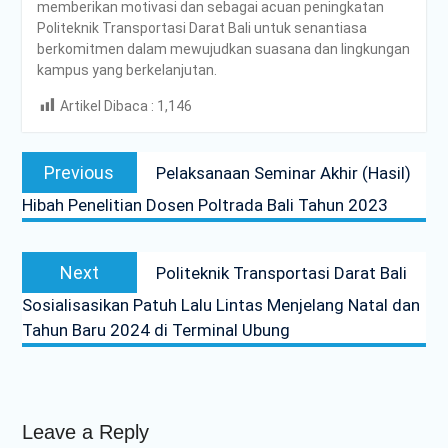
memberikan motivasi dan sebagai acuan peningkatan
Politeknik Transportasi Darat Bali untuk senantiasa
berkomitmen dalam mewujudkan suasana dan lingkungan
kampus yang berkelanjutan.
Artikel Dibaca :
1,146
Post
Previous
Previous
Pelaksanaan Seminar Akhir (Hasil)
navigation
post:
Hibah Penelitian Dosen Poltrada Bali Tahun 2023
Next
Next
Politeknik Transportasi Darat Bali
post:
Sosialisasikan Patuh Lalu Lintas Menjelang Natal dan
Tahun Baru 2024 di Terminal Ubung
Leave a Reply