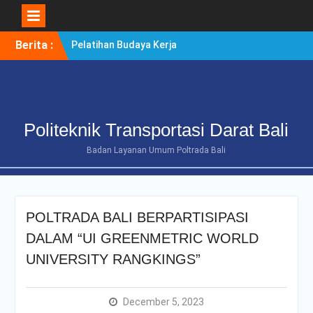
Skip
Berita :
Pelatihan Budaya Kerja
to
Berintegritas Bagi
content
Mahasiswa Tingkat Akhir
Politeknik Transportasi
Darat Bali
POLTRADA BALI TERIMA
Politeknik Transportasi Darat Bali
KUNJUNGAN
BENCHMARKING DISTRIK
Badan Layanan Umum Poltrada Bali
NAVIGASI TIPE A KELAS II
BENOA UNTUK
PENGUATAN ZONA
INTEGRITAS
POLTRADA BALI BERPARTISIPASI
POLTRADA BALI
OPTIMALKAN PERSIAPAN
DALAM “UI GREENMETRIC WORLD
RE-AKREDITASI MELALUI
UNIVERSITY RANGKINGS”
REVIEW II DOKUMEN
PROGRAM STUDI D-III
MANAJEMEN
December 5, 2023
TRANSPORTASI JALAN