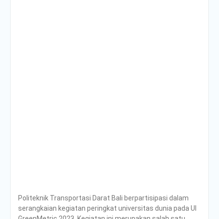
Poltrada Bali
Selenggarakan General
Lecture “The Future
Movement” untuk Perkuat
Wawasan Smart Mobility
dan Smart Logistics
Poltrada Bali Bagikan
Praktik Baik Pembangunan
Zona Integritas dalam
Sharing Session Persiapan
Seleksi Wawancara
WBK/WBBM
WUJUDKAN PELAYANAN
BERINTEGRITAS,
POLTRADA BALI BERBAGI
PENGALAMAN MERAIH
WBK DAN WBBM
Unit Kesehatan Poltrada
Bali Memberikan
Politeknik Transportasi Darat Bali berpartisipasi dalam
Penyuluhan P4GN kepada
serangkaian kegiatan peringkat universitas dunia pada UI
Mahasiswa/i Tingkat I
GreenMetric 2023. Kegiatan ini merupakan salah satu