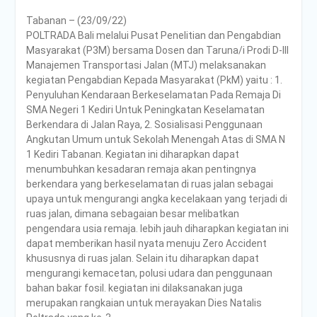
PENDAMPINGAN
Tabanan – (23/09/22)
IDENTIFIKASI RISIKO DAN
POLTRADA Bali melalui Pusat Penelitian dan Pengabdian
PELAKSANAAN
Masyarakat (P3M) bersama Dosen dan Taruna/i Prodi D-III
PENGENDALIAN RISIKO
Manajemen Transportasi Jalan (MTJ) melaksanakan
TRIWULAN II TAHUN 2026
kegiatan Pengabdian Kepada Masyarakat (PkM) yaitu : 1.
Poltrada Bali
Penyuluhan Kendaraan Berkeselamatan Pada Remaja Di
Melaksanakan Review I
SMA Negeri 1 Kediri Untuk Peningkatan Keselamatan
Dokumen Re-Akreditasi
Berkendara di Jalan Raya, 2. Sosialisasi Penggunaan
Program Studi Diploma III
Angkutan Umum untuk Sekolah Menengah Atas di SMA N
Manajemen Transportasi
1 Kediri Tabanan. Kegiatan ini diharapkan dapat
Jalan
menumbuhkan kesadaran remaja akan pentingnya
Poltrada Bali Gelar Kuliah
berkendara yang berkeselamatan di ruas jalan sebagai
Umum “Elnusa Petrofin
upaya untuk mengurangi angka kecelakaan yang terjadi di
Goes to Campus” dan
ruas jalan, dimana sebagaian besar melibatkan
Recruitment Interview
pengendara usia remaja. lebih jauh diharapkan kegiatan ini
Bersama PT Elnusa
dapat memberikan hasil nyata menuju Zero Accident
Petrofin
khususnya di ruas jalan. Selain itu diharapkan dapat
mengurangi kemacetan, polusi udara dan penggunaan
bahan bakar fosil. kegiatan ini dilaksanakan juga
merupakan rangkaian untuk merayakan Dies Natalis