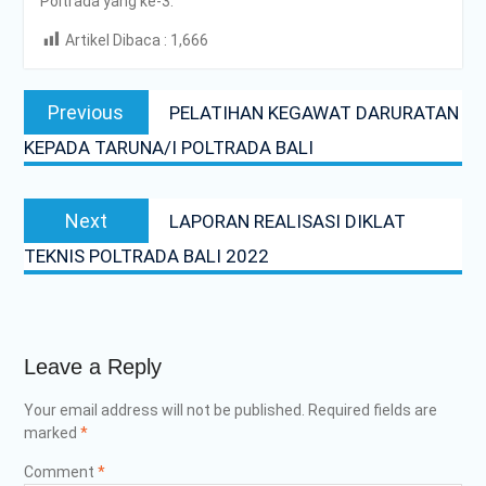
Poltrada yang ke-3.
Artikel Dibaca :
1,666
Post
Previous
Previous
PELATIHAN KEGAWAT DARURATAN
navigation
post:
KEPADA TARUNA/I POLTRADA BALI
Next
Next
LAPORAN REALISASI DIKLAT
post:
TEKNIS POLTRADA BALI 2022
Leave a Reply
Your email address will not be published.
Required fields are
marked
*
Comment
*