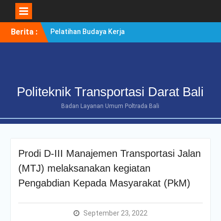
Skip
Berita :
Pelatihan Budaya Kerja
to
Berintegritas Bagi
content
Mahasiswa Tingkat Akhir
Politeknik Transportasi
Darat Bali
POLTRADA BALI TERIMA
Politeknik Transportasi Darat Bali
KUNJUNGAN
BENCHMARKING DISTRIK
Badan Layanan Umum Poltrada Bali
NAVIGASI TIPE A KELAS II
BENOA UNTUK
PENGUATAN ZONA
INTEGRITAS
Prodi D-III Manajemen Transportasi Jalan
POLTRADA BALI
OPTIMALKAN PERSIAPAN
(MTJ) melaksanakan kegiatan
RE-AKREDITASI MELALUI
Pengabdian Kepada Masyarakat (PkM)
REVIEW II DOKUMEN
PROGRAM STUDI D-III
MANAJEMEN
September 23, 2022
TRANSPORTASI JALAN