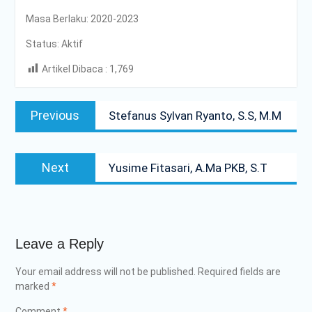
dan Smart Logistics
Masa Berlaku: 2020-2023
Poltrada Bali Bagikan
Praktik Baik Pembangunan
Status: Aktif
Zona Integritas dalam
Artikel Dibaca :
Sharing Session Persiapan
1,769
Seleksi Wawancara
Post
WBK/WBBM
Previous
WUJUDKAN PELAYANAN
Previous
Stefanus Sylvan Ryanto, S.S, M.M
navigation
post:
BERINTEGRITAS,
POLTRADA BALI BERBAGI
PENGALAMAN MERAIH
Next
Next
Yusime Fitasari, A.Ma PKB, S.T
WBK DAN WBBM
post:
Unit Kesehatan Poltrada
Bali Memberikan
Penyuluhan P4GN kepada
Mahasiswa/i Tingkat I
Leave a Reply
PENDAMPINGAN
IDENTIFIKASI RISIKO DAN
Your email address will not be published.
Required fields are
PELAKSANAAN
marked
*
PENGENDALIAN RISIKO
TRIWULAN II TAHUN 2026
Comment
*