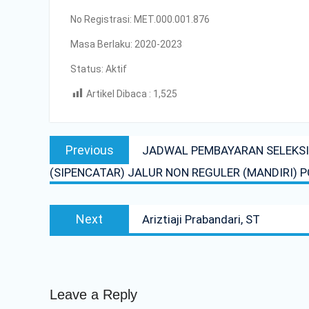
MERAIH WBK DAN WBBM
No Registrasi: MET.000.001.876
Unit Kesehatan Poltrada Bali
Memberikan Penyuluhan P4GN kepada
Masa Berlaku: 2020-2023
Mahasiswa/i Tingkat I
PENDAMPINGAN IDENTIFIKASI RISIKO
Status: Aktif
DAN PELAKSANAAN PENGENDALIAN
Artikel Dibaca :
1,525
RISIKO TRIWULAN II TAHUN 2026
Poltrada Bali Melaksanakan Review I
Dokumen Re-Akreditasi Program Studi
Post
Diploma III Manajemen Transportasi
Previous
Previous
JADWAL PEMBAYARAN SELEKSI
navigation
Jalan
post:
Poltrada Bali Gelar Kuliah Umum “Elnusa
(SIPENCATAR) JALUR NON REGULER (MANDIRI)
Petrofin Goes to Campus” dan
Recruitment Interview Bersama PT
Elnusa Petrofin
Next
Next
Ariztiaji Prabandari, ST
post:
Leave a Reply