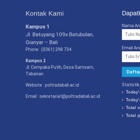
Kontak Kami
Dapatk
Nama An
Kampus 1
Jl. Batuyang 109x Batubulan,
Gianyar – Bali
Email An
Phone : (0361) 298 734
Kampus 2
Jl. Cempaka Putih, Desa Samsam,
Tabanan
Statisti
Website : poltradabali.ac.id
Today'
Email : sekretariat@poltradabali.ac.id
Today'
Total v
Total 