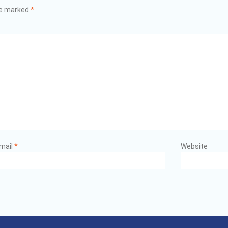
re marked
*
mail
*
Website