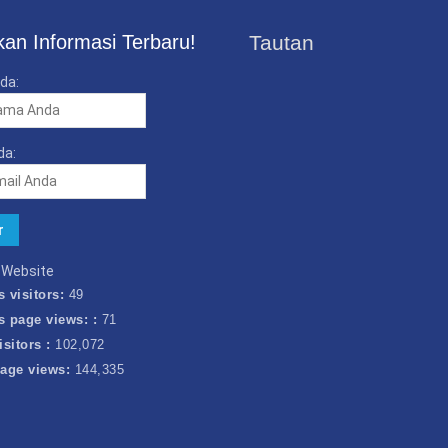
an Informasi Terbaru!
Tautan
da:
da:
k Website
s visitors:
49
s page views: :
71
isitors :
102,072
page views:
144,335