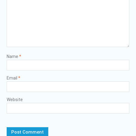
PENDAMPINGAN
IDENTIFIKASI RISIKO DAN
PELAKSANAAN
PENGENDALIAN RISIKO
TRIWULAN II TAHUN 2026
Poltrada Bali
Melaksanakan Review I
Dokumen Re-Akreditasi
Program Studi Diploma III
Name
*
Manajemen Transportasi
Jalan
Poltrada Bali Gelar Kuliah
Email
*
Umum “Elnusa Petrofin
Goes to Campus” dan
Recruitment Interview
Bersama PT Elnusa
Website
Petrofin