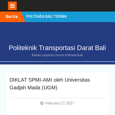
Skip
Berita :
POLTRADA BALI TERIMA
to
KUNJUNGAN
content
BENCHMARKING DISTRIK
NAVIGASI TIPE A KELAS II
BENOA UNTUK
PENGUATAN ZONA
Politeknik Transportasi Darat Bali
INTEGRITAS
POLTRADA BALI
Badan Layanan Umum Poltrada Bali
OPTIMALKAN PERSIAPAN
RE-AKREDITASI MELALUI
REVIEW II DOKUMEN
PROGRAM STUDI D-III
DIKLAT SPMI-AMI oleh Universitas
MANAJEMEN
TRANSPORTASI JALAN
Gadjah Mada (UGM)
Poltrada Bali
Selenggarakan General
Lecture “The Future
February 27, 2021
Movement” untuk Perkuat
Wawasan Smart Mobility