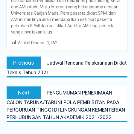
dilaksanakan Pendidikan dan Pelatihan pada bidang SPMI
dan AMI (Audit Mutu Internal) yang bekerjasama dengan
Universitas Gadjah Mada. Para peserta diklat SPMI dan
AMI ini nantinya akan mendapatkan setifikat peserta
pelatihan SPMI dan sertifikat Auditor AMI bagi peserta
yang dinyatakan lulus.
Artikel Dibaca :
1,462
Post
Previous
Previous
Jadwal Rencana Pelaksanaan Diklat
navigation
post:
Teknis Tahun 2021
Next
Next
PENGUMUMAN PENERIMAAN
post:
CALON TARUNA/TARUNI POLA PEMBIBITAN PADA
PERGURUAN TINGGI DI LINGKUNGAN KEMENTERIAN
PERHUBUNGAN TAHUN AKADEMIK 2021/2022