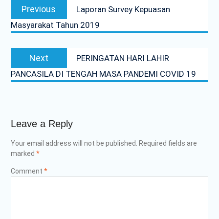
Previous
PENDAMPINGAN
Previous
Laporan Survey Kepuasan
navigation
IDENTIFIKASI RISIKO DAN
post:
Masyarakat Tahun 2019
PELAKSANAAN
PENGENDALIAN RISIKO
TRIWULAN II TAHUN 2026
Next
Poltrada Bali
Next
PERINGATAN HARI LAHIR
post:
Melaksanakan Review I
PANCASILA DI TENGAH MASA PANDEMI COVID 19
Dokumen Re-Akreditasi
Program Studi Diploma III
Manajemen Transportasi
Jalan
Poltrada Bali Gelar Kuliah
Leave a Reply
Umum “Elnusa Petrofin
Goes to Campus” dan
Your email address will not be published.
Required fields are
Recruitment Interview
marked
*
Bersama PT Elnusa
Petrofin
Comment
*