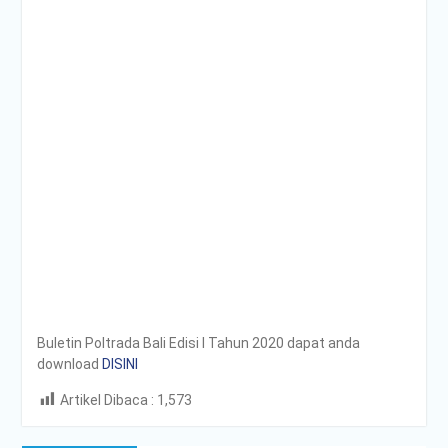
Poltrada Bali
Selenggarakan General
Lecture “The Future
Movement” untuk Perkuat
Wawasan Smart Mobility
dan Smart Logistics
Poltrada Bali Bagikan
Praktik Baik Pembangunan
Zona Integritas dalam
Sharing Session Persiapan
Seleksi Wawancara
WBK/WBBM
WUJUDKAN PELAYANAN
BERINTEGRITAS,
POLTRADA BALI BERBAGI
PENGALAMAN MERAIH
Buletin Poltrada Bali Edisi I Tahun 2020 dapat anda
WBK DAN WBBM
download
DISINI
Unit Kesehatan Poltrada
Bali Memberikan
Artikel Dibaca :
1,573
Penyuluhan P4GN kepada
Mahasiswa/i Tingkat I
Post