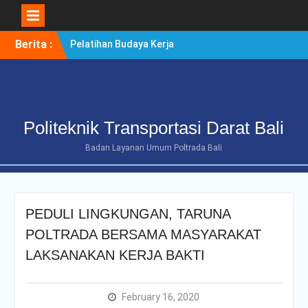
Skip
Berita :
Pelatihan Budaya Kerja
to
Berintegritas Bagi
content
Mahasiswa Tingkat Akhir
Politeknik Transportasi
Darat Bali
POLTRADA BALI TERIMA
Politeknik Transportasi Darat Bali
KUNJUNGAN
BENCHMARKING DISTRIK
Badan Layanan Umum Poltrada Bali
NAVIGASI TIPE A KELAS II
BENOA UNTUK
PENGUATAN ZONA
INTEGRITAS
PEDULI LINGKUNGAN, TARUNA
POLTRADA BALI
OPTIMALKAN PERSIAPAN
POLTRADA BERSAMA MASYARAKAT
RE-AKREDITASI MELALUI
LAKSANAKAN KERJA BAKTI
REVIEW II DOKUMEN
PROGRAM STUDI D-III
MANAJEMEN
February 16, 2020
TRANSPORTASI JALAN