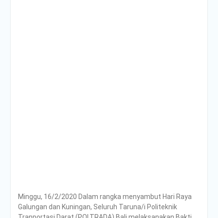
Poltrada Bali
Selenggarakan General
Lecture “The Future
Movement” untuk Perkuat
Wawasan Smart Mobility
dan Smart Logistics
Poltrada Bali Bagikan
Praktik Baik Pembangunan
Zona Integritas dalam
Sharing Session Persiapan
Seleksi Wawancara
WBK/WBBM
WUJUDKAN PELAYANAN
BERINTEGRITAS,
POLTRADA BALI BERBAGI
PENGALAMAN MERAIH
WBK DAN WBBM
Unit Kesehatan Poltrada
Bali Memberikan
Minggu, 16/2/2020 Dalam rangka menyambut Hari Raya
Penyuluhan P4GN kepada
Galungan dan Kuningan, Seluruh Taruna/i Politeknik
Mahasiswa/i Tingkat I
Tranportasi Darat (POLTRADA) Bali melaksanakan Bakti