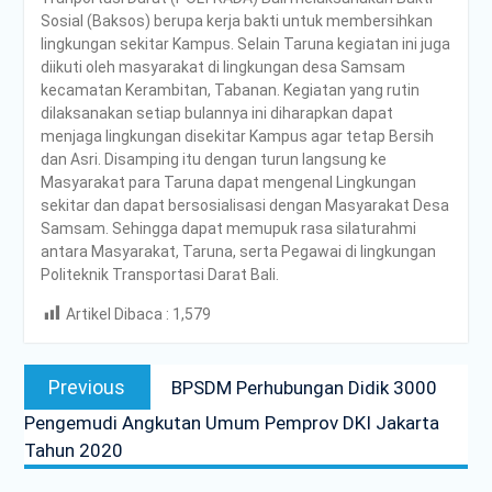
PENDAMPINGAN
Sosial (Baksos) berupa kerja bakti untuk membersihkan
IDENTIFIKASI RISIKO DAN
lingkungan sekitar Kampus. Selain Taruna kegiatan ini juga
PELAKSANAAN
diikuti oleh masyarakat di lingkungan desa Samsam
PENGENDALIAN RISIKO
kecamatan Kerambitan, Tabanan. Kegiatan yang rutin
TRIWULAN II TAHUN 2026
dilaksanakan setiap bulannya ini diharapkan dapat
Poltrada Bali
menjaga lingkungan disekitar Kampus agar tetap Bersih
Melaksanakan Review I
dan Asri. Disamping itu dengan turun langsung ke
Dokumen Re-Akreditasi
Masyarakat para Taruna dapat mengenal Lingkungan
Program Studi Diploma III
sekitar dan dapat bersosialisasi dengan Masyarakat Desa
Manajemen Transportasi
Samsam. Sehingga dapat memupuk rasa silaturahmi
Jalan
antara Masyarakat, Taruna, serta Pegawai di lingkungan
Poltrada Bali Gelar Kuliah
Politeknik Transportasi Darat Bali.
Umum “Elnusa Petrofin
Goes to Campus” dan
Artikel Dibaca :
1,579
Recruitment Interview
Post
Bersama PT Elnusa
Previous
Petrofin
Previous
BPSDM Perhubungan Didik 3000
navigation
post:
Pengemudi Angkutan Umum Pemprov DKI Jakarta
Tahun 2020