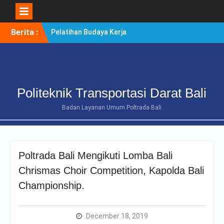
Skip
Berita :
Pelatihan Budaya Kerja
to
Berintegritas Bagi
content
Mahasiswa Tingkat Akhir
Politeknik Transportasi
Darat Bali
POLTRADA BALI TERIMA
Politeknik Transportasi Darat Bali
KUNJUNGAN
BENCHMARKING DISTRIK
Badan Layanan Umum Poltrada Bali
NAVIGASI TIPE A KELAS II
BENOA UNTUK
PENGUATAN ZONA
INTEGRITAS
Poltrada Bali Mengikuti Lomba Bali
POLTRADA BALI
OPTIMALKAN PERSIAPAN
Chrismas Choir Competition, Kapolda Bali
RE-AKREDITASI MELALUI
Championship.
REVIEW II DOKUMEN
PROGRAM STUDI D-III
MANAJEMEN
December 18, 2019
TRANSPORTASI JALAN