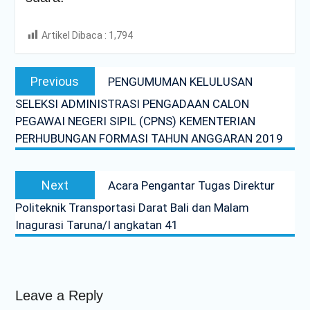
Artikel Dibaca :
1,794
Post
Previous
Previous
PENGUMUMAN KELULUSAN
navigation
post:
SELEKSI ADMINISTRASI PENGADAAN CALON
PEGAWAI NEGERI SIPIL (CPNS) KEMENTERIAN
PERHUBUNGAN FORMASI TAHUN ANGGARAN 2019
Next
Next
Acara Pengantar Tugas Direktur
post:
Politeknik Transportasi Darat Bali dan Malam
Inagurasi Taruna/I angkatan 41
Leave a Reply