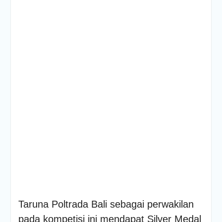
PENDAMPINGAN
IDENTIFIKASI RISIKO DAN
PELAKSANAAN
PENGENDALIAN RISIKO
TRIWULAN II TAHUN 2026
Poltrada Bali
Melaksanakan Review I
Dokumen Re-Akreditasi
Program Studi Diploma III
Manajemen Transportasi
Jalan
Poltrada Bali Gelar Kuliah
Umum “Elnusa Petrofin
Goes to Campus” dan
Recruitment Interview
Bersama PT Elnusa
Petrofin
Taruna Poltrada Bali sebagai perwakilan
pada kompetisi ini mendapat Silver Medal