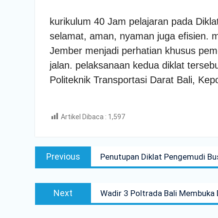
kurikulum 40 Jam pelajaran pada Dikla
selamat, aman, nyaman juga efisien.
Jember menjadi perhatian khusus pem
jalan. pelaksanaan kedua diklat ters
Politeknik Transportasi Darat Bali, K
Artikel Dibaca :
1,597
Post
Previous
Previous
Penutupan Diklat Pengemudi Bus 
navigation
post:
Next
Next
Wadir 3 Poltrada Bali Membuka 
post: