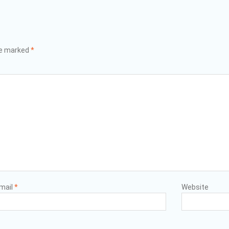
re marked
*
mail
*
Website