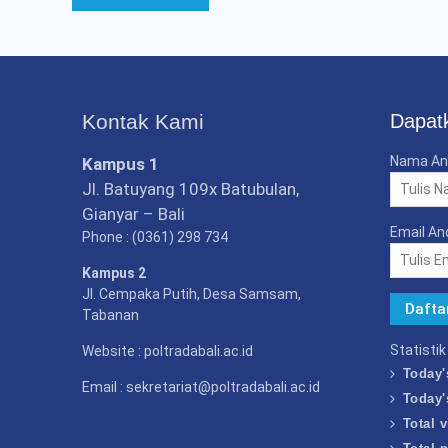
Kontak Kami
Dapatk
Nama An
Kampus 1
Jl. Batuyang 109x Batubulan,
Gianyar – Bali
Email An
Phone : (0361) 298 734
Kampus 2
Jl. Cempaka Putih, Desa Samsam,
Tabanan
Statisti
Website : poltradabali.ac.id
Today'
Email : sekretariat@poltradabali.ac.id
Today'
Total v