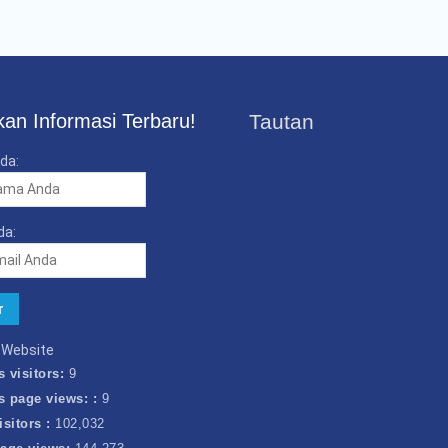
an Informasi Terbaru!
Tautan
da:
da:
k Website
s visitors:
9
s page views: :
9
isitors :
102,032