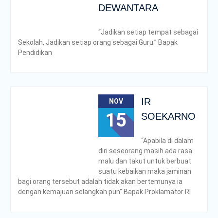
DEWANTARA
dan Smart Logistics
Poltrada Bali Bagikan
Praktik Baik Pembangunan
“Jadikan setiap tempat sebagai
Zona Integritas dalam
Sekolah, Jadikan setiap orang sebagai Guru.” Bapak
Sharing Session Persiapan
Pendidikan
Seleksi Wawancara
WBK/WBBM
WUJUDKAN PELAYANAN
BERINTEGRITAS,
POLTRADA BALI BERBAGI
IR
NOV
PENGALAMAN MERAIH
15
SOEKARNO
WBK DAN WBBM
Unit Kesehatan Poltrada
Bali Memberikan
“Apabila di dalam
Penyuluhan P4GN kepada
diri seseorang masih ada rasa
Mahasiswa/i Tingkat I
malu dan takut untuk berbuat
PENDAMPINGAN
suatu kebaikan maka jaminan
IDENTIFIKASI RISIKO DAN
bagi orang tersebut adalah tidak akan bertemunya ia
PELAKSANAAN
dengan kemajuan selangkah pun” Bapak Proklamator RI
PENGENDALIAN RISIKO
TRIWULAN II TAHUN 2026