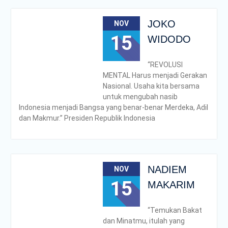
Poltrada Bali
Melaksanakan Review I
JOKO
NOV
Dokumen Re-Akreditasi
Program Studi Diploma III
15
WIDODO
Manajemen Transportasi
Jalan
“REVOLUSI
Poltrada Bali Gelar Kuliah
MENTAL Harus menjadi Gerakan
Umum “Elnusa Petrofin
Nasional. Usaha kita bersama
Goes to Campus” dan
untuk mengubah nasib
Recruitment Interview
Indonesia menjadi Bangsa yang benar-benar Merdeka, Adil
Bersama PT Elnusa
dan Makmur.” Presiden Republik Indonesia
Petrofin
Poltrada Bali Laksanakan
Sharing Knowledge dan
Benchmarking
Pembangunan Zona
NADIEM
NOV
Integritas Menuju WBBM
15
MAKARIM
Bersama Terminal Tipe A
Patria Blitar
“Temukan Bakat
dan Minatmu, itulah yang