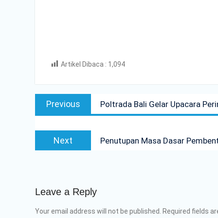
Artikel Dibaca :
1,094
Post
Previous
Previous
Poltrada Bali Gelar Upacara Per
navigation
post:
Next
Next
Penutupan Masa Dasar Pembentuk
post:
Leave a Reply
Your email address will not be published.
Required fields a