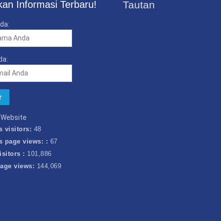
an Informasi Terbaru!
Tautan
da:
da:
k Website
s visitors:
48
s page views: :
67
isitors :
101,886
page views:
144,069