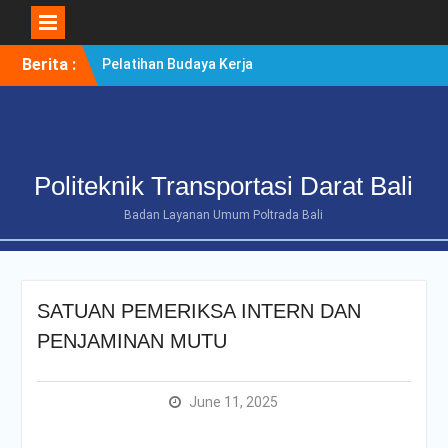
Skip
Berita :
Pelatihan Budaya Kerja
to
Berintegritas Bagi
content
Mahasiswa Tingkat Akhir
Politeknik Transportasi
Darat Bali
POLTRADA BALI TERIMA
Politeknik Transportasi Darat Bali
KUNJUNGAN
BENCHMARKING DISTRIK
Badan Layanan Umum Poltrada Bali
NAVIGASI TIPE A KELAS II
BENOA UNTUK
PENGUATAN ZONA
INTEGRITAS
SATUAN PEMERIKSA INTERN DAN
POLTRADA BALI
OPTIMALKAN PERSIAPAN
PENJAMINAN MUTU
RE-AKREDITASI MELALUI
REVIEW II DOKUMEN
PROGRAM STUDI D-III
June 11, 2025
MANAJEMEN
TRANSPORTASI JALAN