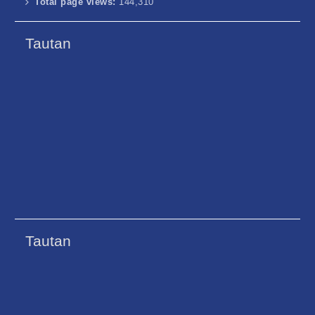
Total page views:
144,310
Tautan
Tautan