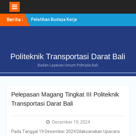
Skip
Berita :
Pelatihan Budaya Kerja
to
Berintegritas Bagi
content
Mahasiswa Tingkat Akhir
Politeknik Transportasi
Darat Bali
POLTRADA BALI TERIMA
Politeknik Transportasi Darat Bali
KUNJUNGAN
BENCHMARKING DISTRIK
Badan Layanan Umum Poltrada Bali
NAVIGASI TIPE A KELAS II
BENOA UNTUK
PENGUATAN ZONA
INTEGRITAS
Pelepasan Magang Tingkat III Politeknik
POLTRADA BALI
OPTIMALKAN PERSIAPAN
Transportasi Darat Bali
RE-AKREDITASI MELALUI
REVIEW II DOKUMEN
PROGRAM STUDI D-III
December 19, 2024
MANAJEMEN
Pada Tanggal 19 Desember 2024 Dilaksanakan Upacara
TRANSPORTASI JALAN