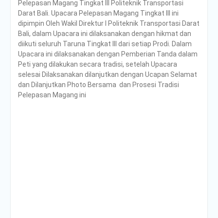
Pelepasan Magang Tingkat III Politeknik Transportasi
Poltrada Bali
Darat Bali. Upacara Pelepasan Magang Tingkat III ini
Selenggarakan General
dipimpin Oleh Wakil Direktur I Politeknik Transportasi Darat
Lecture “The Future
Bali, dalam Upacara ini dilaksanakan dengan hikmat dan
Movement” untuk Perkuat
diikuti seluruh Taruna Tingkat III dari setiap Prodi. Dalam
Wawasan Smart Mobility
Upacara ini dilaksanakan dengan Pemberian Tanda dalam
dan Smart Logistics
Peti yang dilakukan secara tradisi, setelah Upacara
Poltrada Bali Bagikan
selesai Dilaksanakan dilanjutkan dengan Ucapan Selamat
Praktik Baik Pembangunan
dan Dilanjutkan Photo Bersama dan Prosesi Tradisi
Zona Integritas dalam
Pelepasan Magang ini
Sharing Session Persiapan
Seleksi Wawancara
WBK/WBBM
WUJUDKAN PELAYANAN
BERINTEGRITAS,
POLTRADA BALI BERBAGI
PENGALAMAN MERAIH
WBK DAN WBBM
Unit Kesehatan Poltrada
Bali Memberikan
Penyuluhan P4GN kepada
Mahasiswa/i Tingkat I