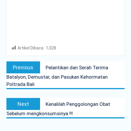
Artikel Dibaca :
1,028
Post
Previous
Previous
Pelantikan dan Serah Terima
navigation
post:
Batalyon, Demustar, dan Pasukan Kehormatan
Poltrada Bali
Next
Next
Kenalilah Penggolongan Obat
post:
Sebelum mengkonsumsinya !!!