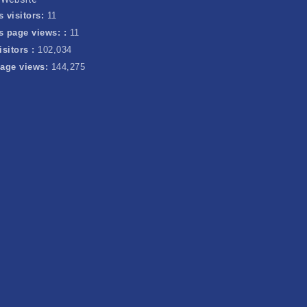
s visitors:
11
s page views: :
11
isitors :
102,034
page views:
144,275