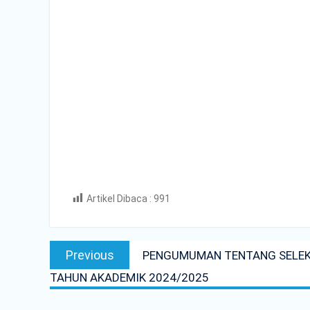
Artikel Dibaca :
991
Post
Previous
Previous
PENGUMUMAN TENTANG SELEKSI
navigation
post:
TAHUN AKADEMIK 2024/2025