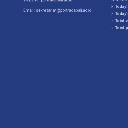
Website : poltradabali.ac.id
Today'
Email : sekretariat@poltradabali.ac.id
Today'
Total v
Total 