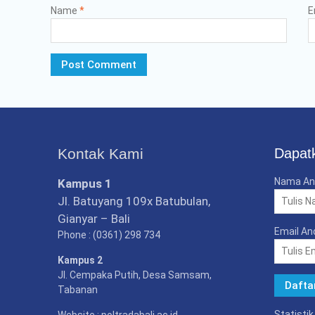
Name
*
E
Kontak Kami
Dapatk
Nama An
Kampus 1
Jl. Batuyang 109x Batubulan,
Gianyar – Bali
Email An
Phone : (0361) 298 734
Kampus 2
Jl. Cempaka Putih, Desa Samsam,
Tabanan
Statisti