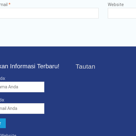
mail
*
Website
an Informasi Terbaru!
Tautan
da:
da:
k Website