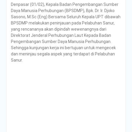
Denpasar (01/02), Kepala Badan Pengembangan Sumber
Poltrada Bali
Daya Manusia Perhubungan (BPSDMP), Bpk. Dr. Ir. Djoko
Selenggarakan General
Sasono, M.Sc (Eng) Bersama Seluruh Kepala UPT dibawah
Lecture “The Future
BPSDMP melakukan peninjauan pada Pelabuhan Sanur,
Movement” untuk Perkuat
yang rencananya akan dipindah wewenangnya dari
Wawasan Smart Mobility
Direktorat Jenderal Perhubungan Laut Kepada Badan
dan Smart Logistics
Pengembangan Sumber Daya Manusia Perhubungan.
Poltrada Bali Bagikan
Sehingga kunjungan kerja ini bertujuan untuk mengecek
Praktik Baik Pembangunan
dan meninjau segala aspek yang terdapat di Pelabuhan
Zona Integritas dalam
Sanur.
Sharing Session Persiapan
Seleksi Wawancara
WBK/WBBM
WUJUDKAN PELAYANAN
BERINTEGRITAS,
POLTRADA BALI BERBAGI
PENGALAMAN MERAIH
WBK DAN WBBM
Unit Kesehatan Poltrada
Bali Memberikan
Penyuluhan P4GN kepada
Mahasiswa/i Tingkat I