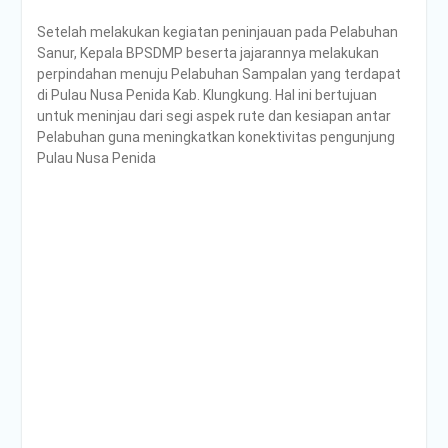
PENDAMPINGAN
IDENTIFIKASI RISIKO DAN
Setelah melakukan kegiatan peninjauan pada Pelabuhan
PELAKSANAAN
Sanur, Kepala BPSDMP beserta jajarannya melakukan
PENGENDALIAN RISIKO
perpindahan menuju Pelabuhan Sampalan yang terdapat
TRIWULAN II TAHUN 2026
di Pulau Nusa Penida Kab. Klungkung. Hal ini bertujuan
Poltrada Bali
untuk meninjau dari segi aspek rute dan kesiapan antar
Melaksanakan Review I
Pelabuhan guna meningkatkan konektivitas pengunjung
Dokumen Re-Akreditasi
Pulau Nusa Penida
Program Studi Diploma III
Manajemen Transportasi
Jalan
Poltrada Bali Gelar Kuliah
Umum “Elnusa Petrofin
Goes to Campus” dan
Recruitment Interview
Bersama PT Elnusa
Petrofin