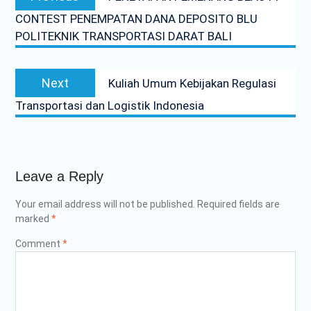
navigation
post:
CONTEST PENEMPATAN DANA DEPOSITO BLU
POLITEKNIK TRANSPORTASI DARAT BALI
Next
Next
Kuliah Umum Kebijakan Regulasi
post:
Transportasi dan Logistik Indonesia
Leave a Reply
Your email address will not be published.
Required fields are
marked
*
Comment
*