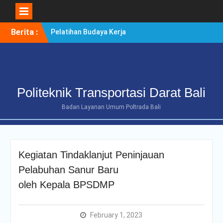
Skip
Berita :
Pelatihan Budaya Kerja
to
Berintegritas Bagi
content
Mahasiswa Tingkat Akhir
Politeknik Transportasi
Darat Bali
POLTRADA BALI TERIMA
Politeknik Transportasi Darat Bali
KUNJUNGAN
BENCHMARKING DISTRIK
Badan Layanan Umum Poltrada Bali
NAVIGASI TIPE A KELAS II
BENOA UNTUK
PENGUATAN ZONA
INTEGRITAS
Kegiatan Tindaklanjut Peninjauan
POLTRADA BALI
OPTIMALKAN PERSIAPAN
Pelabuhan Sanur Baru
RE-AKREDITASI MELALUI
oleh Kepala BPSDMP
REVIEW II DOKUMEN
PROGRAM STUDI D-III
MANAJEMEN
February 1, 2023
TRANSPORTASI JALAN