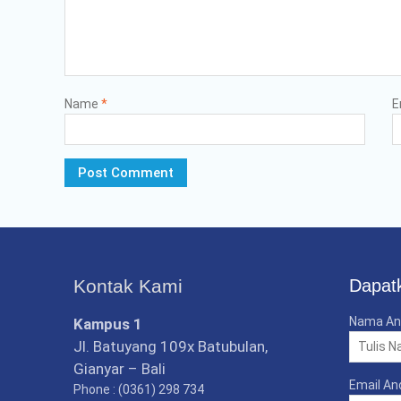
Name
*
E
Kontak Kami
Dapatk
Nama An
Kampus 1
Jl. Batuyang 109x Batubulan,
Gianyar – Bali
Email An
Phone : (0361) 298 734