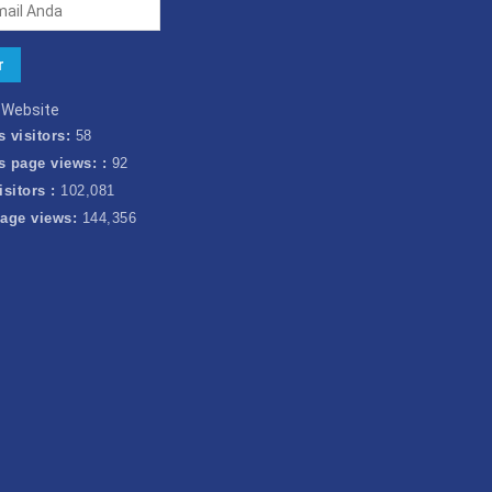
k Website
s visitors:
58
s page views: :
92
isitors :
102,081
page views:
144,356