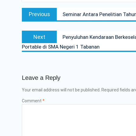
Post
Previous
Previous
Seminar Antara Penelitian Tahun
navigation
post:
Next
Next
Penyuluhan Kendaraan Berkesel
post:
Portable di SMA Negeri 1 Tabanan
Leave a Reply
Your email address will not be published.
Required fields a
Comment
*