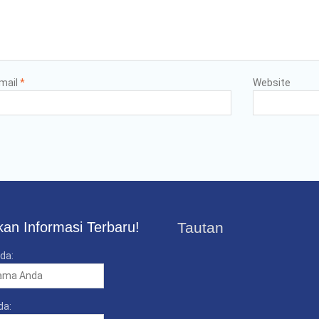
mail
*
Website
an Informasi Terbaru!
Tautan
da:
da: