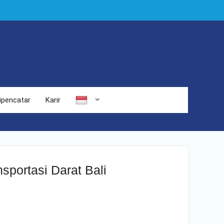
ipencatar
Karir
sportasi Darat Bali