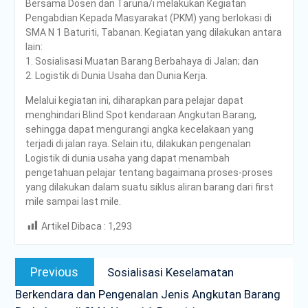
Bersama Dosen dan Taruna/i melakukan Kegiatan
PENDAMPINGAN
Pengabdian Kepada Masyarakat (PKM) yang berlokasi di
IDENTIFIKASI RISIKO DAN
SMA N 1 Baturiti, Tabanan. Kegiatan yang dilakukan antara
PELAKSANAAN
lain:
PENGENDALIAN RISIKO
1. Sosialisasi Muatan Barang Berbahaya di Jalan; dan
TRIWULAN II TAHUN 2026
2. Logistik di Dunia Usaha dan Dunia Kerja.
Poltrada Bali
Melaksanakan Review I
Melalui kegiatan ini, diharapkan para pelajar dapat
Dokumen Re-Akreditasi
menghindari Blind Spot kendaraan Angkutan Barang,
Program Studi Diploma III
sehingga dapat mengurangi angka kecelakaan yang
Manajemen Transportasi
terjadi di jalan raya. Selain itu, dilakukan pengenalan
Jalan
Logistik di dunia usaha yang dapat menambah
Poltrada Bali Gelar Kuliah
pengetahuan pelajar tentang bagaimana proses-proses
Umum “Elnusa Petrofin
yang dilakukan dalam suatu siklus aliran barang dari first
Goes to Campus” dan
mile sampai last mile.
Recruitment Interview
Bersama PT Elnusa
Artikel Dibaca :
1,293
Petrofin
Post
Previous
Previous
Sosialisasi Keselamatan
navigation
post:
Berkendara dan Pengenalan Jenis Angkutan Barang