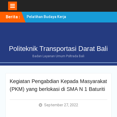
Skip
Berita :
Pelatihan Budaya Kerja
to
Berintegritas Bagi
content
Mahasiswa Tingkat Akhir
Politeknik Transportasi
Darat Bali
POLTRADA BALI TERIMA
Politeknik Transportasi Darat Bali
KUNJUNGAN
BENCHMARKING DISTRIK
Badan Layanan Umum Poltrada Bali
NAVIGASI TIPE A KELAS II
BENOA UNTUK
PENGUATAN ZONA
INTEGRITAS
Kegiatan Pengabdian Kepada Masyarakat
POLTRADA BALI
OPTIMALKAN PERSIAPAN
(PKM) yang berlokasi di SMA N 1 Baturiti
RE-AKREDITASI MELALUI
REVIEW II DOKUMEN
PROGRAM STUDI D-III
September 27, 2022
MANAJEMEN
TRANSPORTASI JALAN