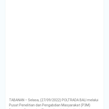
Poltrada Bali
Selenggarakan General
Lecture “The Future
Movement” untuk Perkuat
Wawasan Smart Mobility
dan Smart Logistics
Poltrada Bali Bagikan
Praktik Baik Pembangunan
Zona Integritas dalam
Sharing Session Persiapan
Seleksi Wawancara
WBK/WBBM
WUJUDKAN PELAYANAN
BERINTEGRITAS,
POLTRADA BALI BERBAGI
PENGALAMAN MERAIH
WBK DAN WBBM
Unit Kesehatan Poltrada
Bali Memberikan
TABANAN – Selasa, (27/09/2022) POLTRADA BALI melalui
Penyuluhan P4GN kepada
Pusat Penelitian dan Pengabdian Masyarakat (P3M)
Mahasiswa/i Tingkat I