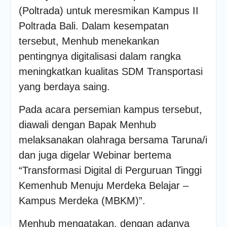
PENDAMPINGAN
(Poltrada) untuk meresmikan Kampus II
IDENTIFIKASI RISIKO DAN
Poltrada Bali. Dalam kesempatan
PELAKSANAAN
PENGENDALIAN RISIKO
tersebut, Menhub menekankan
TRIWULAN II TAHUN 2026
pentingnya digitalisasi dalam rangka
Poltrada Bali
Melaksanakan Review I
meningkatkan kualitas SDM Transportasi
Dokumen Re-Akreditasi
yang berdaya saing.
Program Studi Diploma III
Manajemen Transportasi
Pada acara persemian kampus tersebut,
Jalan
Poltrada Bali Gelar Kuliah
diawali dengan Bapak Menhub
Umum “Elnusa Petrofin
melaksanakan olahraga bersama Taruna/i
Goes to Campus” dan
Recruitment Interview
dan juga digelar Webinar bertema
Bersama PT Elnusa
“Transformasi Digital di Perguruan Tinggi
Petrofin
Kemenhub Menuju Merdeka Belajar –
Kampus Merdeka (MBKM)”.
Menhub mengatakan, dengan adanya