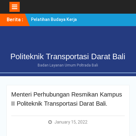
Skip
Berita :
Pelatihan Budaya Kerja
to
Berintegritas Bagi
content
Mahasiswa Tingkat Akhir
Politeknik Transportasi
Darat Bali
POLTRADA BALI TERIMA
Politeknik Transportasi Darat Bali
KUNJUNGAN
BENCHMARKING DISTRIK
Badan Layanan Umum Poltrada Bali
NAVIGASI TIPE A KELAS II
BENOA UNTUK
PENGUATAN ZONA
INTEGRITAS
Menteri Perhubungan Resmikan Kampus
POLTRADA BALI
OPTIMALKAN PERSIAPAN
II Politeknik Transportasi Darat Bali.
RE-AKREDITASI MELALUI
REVIEW II DOKUMEN
PROGRAM STUDI D-III
January 15, 2022
MANAJEMEN
TRANSPORTASI JALAN