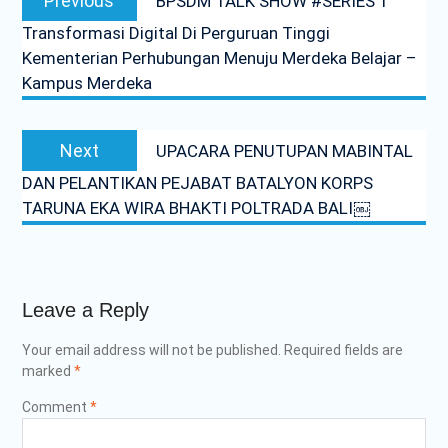
Previous
BPSDM TALK SHOW #SERIES 1
navigation
post:
Transformasi Digital Di Perguruan Tinggi
Kementerian Perhubungan Menuju Merdeka Belajar –
Kampus Merdeka
Next
Next
UPACARA PENUTUPAN MABINTAL
post:
DAN PELANTIKAN PEJABAT BATALYON KORPS
TARUNA EKA WIRA BHAKTI POLTRADA BALI￼
Leave a Reply
Your email address will not be published.
Required fields are
marked
*
Comment
*