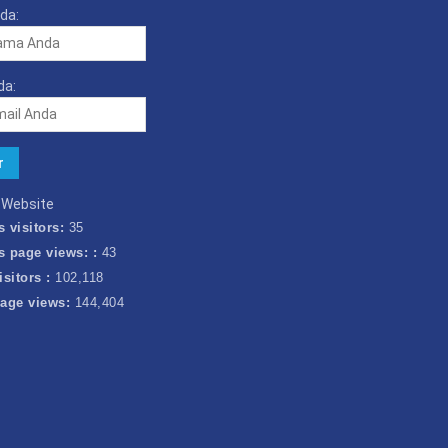
da:
da:
k Website
s visitors:
35
s page views: :
43
isitors :
102,118
page views:
144,404