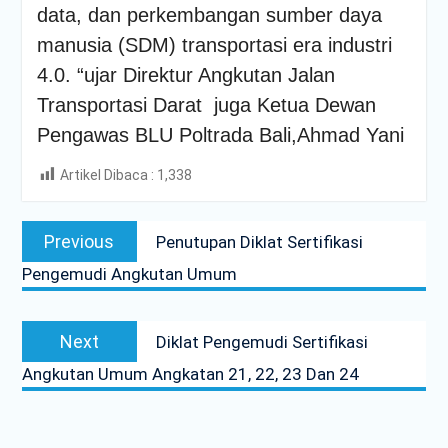
data, dan perkembangan sumber daya
manusia (SDM) transportasi era industri
4.0. “ujar Direktur Angkutan Jalan
Transportasi Darat juga Ketua Dewan
Pengawas BLU Poltrada Bali,Ahmad Yani
Artikel Dibaca :
1,338
Post
Previous
Previous
Penutupan Diklat Sertifikasi
navigation
post:
Pengemudi Angkutan Umum
Next
Next
Diklat Pengemudi Sertifikasi
post:
Angkutan Umum Angkatan 21, 22, 23 Dan 24