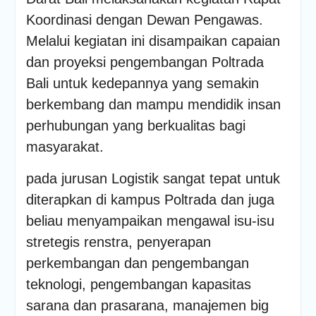
PENDAMPINGAN
Koordinasi dengan Dewan Pengawas.
IDENTIFIKASI RISIKO DAN
PELAKSANAAN
Melalui kegiatan ini disampaikan capaian
PENGENDALIAN RISIKO
dan proyeksi pengembangan Poltrada
TRIWULAN II TAHUN 2026
Poltrada Bali
Bali untuk kedepannya yang semakin
Melaksanakan Review I
berkembang dan mampu mendidik insan
Dokumen Re-Akreditasi
perhubungan yang berkualitas bagi
Program Studi Diploma III
Manajemen Transportasi
masyarakat.
Jalan
Poltrada Bali Gelar Kuliah
pada jurusan Logistik sangat tepat untuk
Umum “Elnusa Petrofin
diterapkan di kampus Poltrada dan juga
Goes to Campus” dan
Recruitment Interview
beliau menyampaikan mengawal isu-isu
Bersama PT Elnusa
stretegis renstra, penyerapan
Petrofin
perkembangan dan pengembangan
teknologi, pengembangan kapasitas
sarana dan prasarana, manajemen big