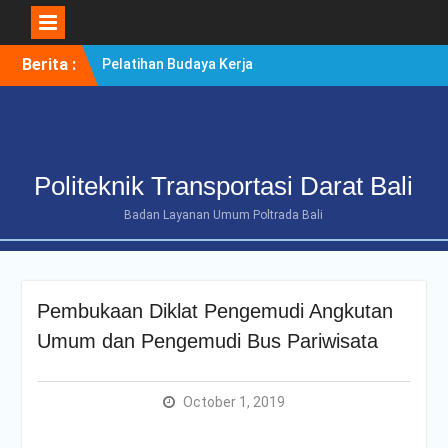
Skip
Berita :
Pelatihan Budaya Kerja
to
Berintegritas Bagi
content
Mahasiswa Tingkat Akhir
Politeknik Transportasi
Darat Bali
POLTRADA BALI TERIMA
Politeknik Transportasi Darat Bali
KUNJUNGAN
BENCHMARKING DISTRIK
Badan Layanan Umum Poltrada Bali
NAVIGASI TIPE A KELAS II
BENOA UNTUK
PENGUATAN ZONA
INTEGRITAS
Pembukaan Diklat Pengemudi Angkutan
POLTRADA BALI
OPTIMALKAN PERSIAPAN
Umum dan Pengemudi Bus Pariwisata
RE-AKREDITASI MELALUI
REVIEW II DOKUMEN
PROGRAM STUDI D-III
October 1, 2019
MANAJEMEN
TRANSPORTASI JALAN