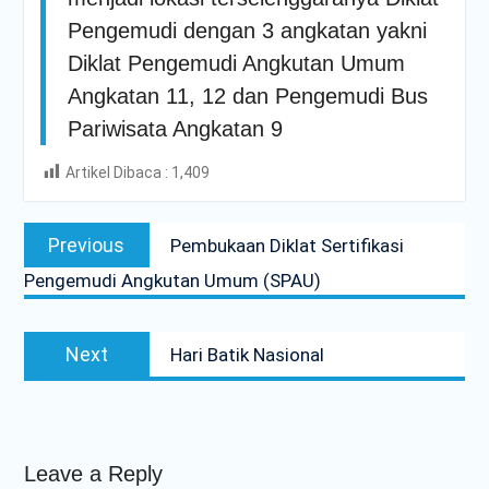
PENDAMPINGAN
Pengemudi dengan 3 angkatan yakni
IDENTIFIKASI RISIKO DAN
PELAKSANAAN
Diklat Pengemudi Angkutan Umum
PENGENDALIAN RISIKO
Angkatan 11, 12 dan Pengemudi Bus
TRIWULAN II TAHUN 2026
Poltrada Bali
Pariwisata Angkatan 9
Melaksanakan Review I
Dokumen Re-Akreditasi
Artikel Dibaca :
1,409
Program Studi Diploma III
Post
Manajemen Transportasi
Previous
Jalan
Previous
Pembukaan Diklat Sertifikasi
navigation
post:
Poltrada Bali Gelar Kuliah
Pengemudi Angkutan Umum (SPAU)
Umum “Elnusa Petrofin
Goes to Campus” dan
Recruitment Interview
Next
Next
Hari Batik Nasional
Bersama PT Elnusa
post:
Petrofin
Leave a Reply